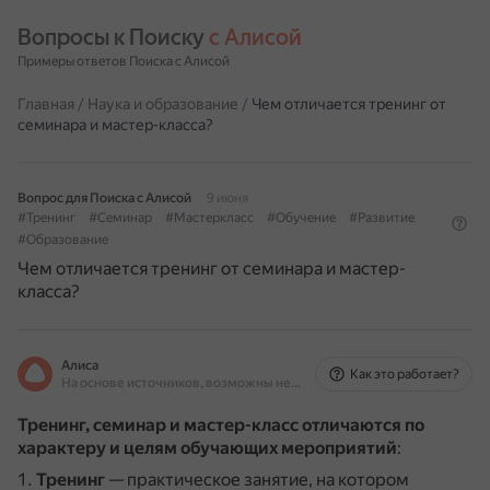
Вопросы к Поиску 
с Алисой
Примеры ответов Поиска с Алисой
Главная
/
Наука и образование
/
Чем отличается тренинг от
семинара и мастер-класса?
Вопрос для Поиска с Алисой
9 июня
#Тренинг
#Семинар
#Мастеркласс
#Обучение
#Развитие
#Образование
Чем отличается тренинг от семинара и мастер-
класса?
Алиса
Как это работает?
На основе источников, возможны неточности
Тренинг, семинар и мастер-класс отличаются по
характеру и целям обучающих мероприятий
:
Тренинг
— практическое занятие, на котором