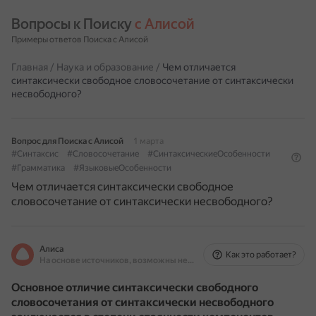
Вопросы к Поиску 
с Алисой
Примеры ответов Поиска с Алисой
Главная
/
Наука и образование
/
Чем отличается
синтаксически свободное словосочетание от синтаксически
несвободного?
Вопрос для Поиска с Алисой
1 марта
#Синтаксис
#Словосочетание
#СинтаксическиеОсобенности
#Грамматика
#ЯзыковыеОсобенности
Чем отличается синтаксически свободное
словосочетание от синтаксически несвободного?
Алиса
Как это работает?
На основе источников, возможны неточности
Основное отличие синтаксически свободного
словосочетания от синтаксически несвободного