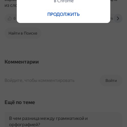
в Сhrome
из слов нельзя убрать или заменить.
ПРОДОЛЖИТЬ
0
rg.ru
www.kspu.ru
www.bolshoyvopro
Найти в Поиске
Комментарии
Войдите, чтобы комментировать
Войти
Ещё по теме
В чем разница между грамматикой и
орфографией?