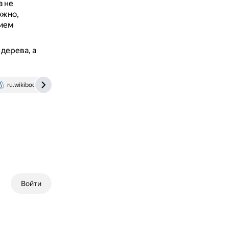
а не
ожно,
нием
дерева, а
ru.wikibooks.org
php.ru
Войти