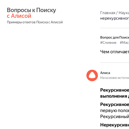
Вопросы к Поиску 
Главная
/
Наука
с Алисой
нерекурсивног
Примеры ответов Поиска с Алисой
Вопрос для Поиск
#Слияние
#Мас
Чем отличает
Алиса
На основе источ
Рекурсивное
выполнения 
Рекурсивное
первую полов
Рекурсивный 
Нерекурсивн