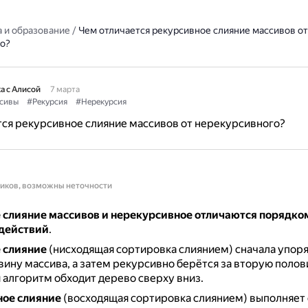
 и образование
/
Чем отличается рекурсивное слияние массивов от
о?
а с Алисой
7 марта
сивы
#Рекурсия
#Нерекурсия
ся рекурсивное слияние массивов от нерекурсивного?
ников, возможны неточности
 слияние массивов и нерекурсивное отличаются порядко
действий
.
 слияние
(нисходящая сортировка слиянием) сначала упор
ину массива, а затем рекурсивно берётся за вторую полов
алгоритм обходит дерево сверху вниз.
ое слияние
(восходящая сортировка слиянием) выполняет