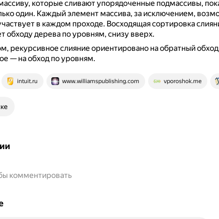
массиву, которые сливают упорядоченные подмассивы, пок
лько один.
Каждый элемент массива, за исключением, возм
участвует в каждом проходе.
Восходящая сортировка слия
т обходу дерева по уровням, снизу вверх.
м, рекурсивное слияние ориентировано на обратный обход 
е — на обход по уровням.
intuit.ru
www.williamspublishing.com
vporoshok.me
ске
ии
обы комментировать
е