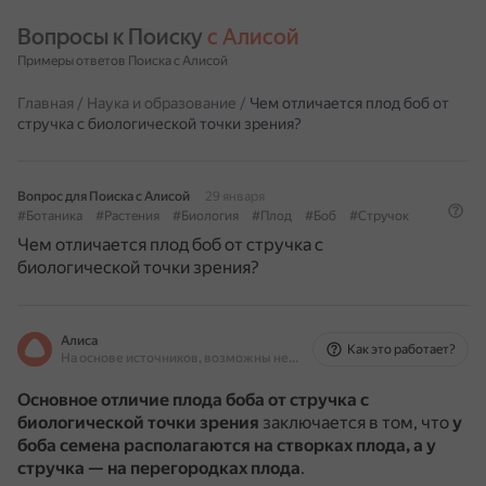
Вопросы к Поиску 
с Алисой
Примеры ответов Поиска с Алисой
Главная
/
Наука и образование
/
Чем отличается плод боб от
стручка с биологической точки зрения?
Вопрос для Поиска с Алисой
29 января
#Ботаника
#Растения
#Биология
#Плод
#Боб
#Стручок
Чем отличается плод боб от стручка с
биологической точки зрения?
Алиса
Как это работает?
На основе источников, возможны неточности
Основное отличие плода боба от стручка с
биологической точки зрения
заключается в том, что
у
боба семена располагаются на створках плода, а у
стручка — на перегородках плода
.