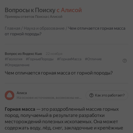
Вопросы к Поиску 
с Алисой
Примеры ответов Поиска с Алисой
Главная
/
Наука и образование
/
Чем отличается горная масса
от горной породы?
Вопрос из Яндекс Кью
22 ноября
#Геология
#ГорныеПороды
#ГорнаяМасса
#Отличие
#Определение
Чем отличается горная масса от горной породы?
Алиса
Как это работает?
На основе источников, возможны неточности
Горная масса
— это раздробленный массив горных
пород, получаемый в результате разработки
месторождений полезных ископаемых.
Она может
содержать воду, лёд, снег, закладочные и крепёжные