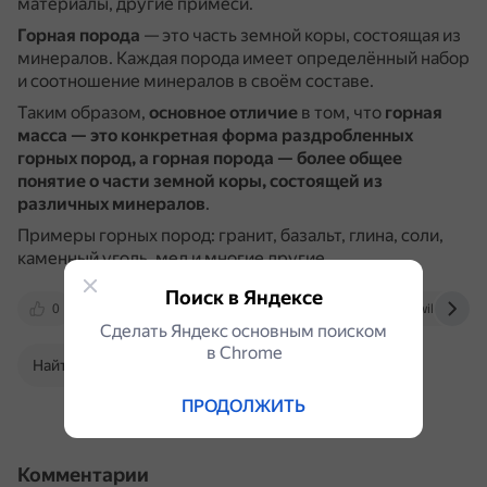
материалы, другие примеси.
Горная порода
— это часть земной коры, состоящая из
минералов.
Каждая порода имеет определённый набор
и соотношение минералов в своём составе.
Таким образом,
основное отличие
в том, что
горная
масса — это конкретная форма раздробленных
горных пород, а горная порода — более общее
понятие о части земной коры, состоящей из
различных минералов
.
Примеры горных пород: гранит, базальт, глина, соли,
каменный уголь, мел и многие другие.
Поиск в Яндексе
0
docs.cntd.ru
yandex.ru
ru.wikipedia.o
Сделать Яндекс основным поиском
в Сhrome
Найти в Поиске
ПРОДОЛЖИТЬ
Комментарии