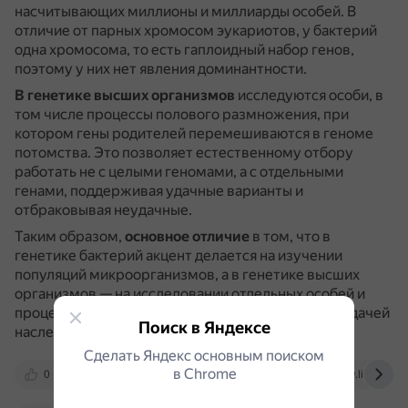
насчитывающих миллионы и миллиарды особей.
В
отличие от парных хромосом эукариотов, у бактерий
одна хромосома, то есть гаплоидный набор генов,
поэтому у них нет явления доминантности.
В генетике высших организмов
исследуются особи, в
том числе процессы полового размножения, при
котором гены родителей перемешиваются в геноме
потомства.
Это позволяет естественному отбору
работать не с целыми геномами, а с отдельными
генами, поддерживая удачные варианты и
отбраковывая неудачные.
Таким образом,
основное отличие
в том, что в
генетике бактерий акцент делается на изучении
популяций микроорганизмов, а в генетике высших
организмов — на исследовании отдельных особей и
процессов, связанных с их размножением и передачей
Поиск в Яндексе
наследственной информации.
Сделать Яндекс основным поиском
в Сhrome
0
infourok.ru
kubsau.ru
www.litres.ru