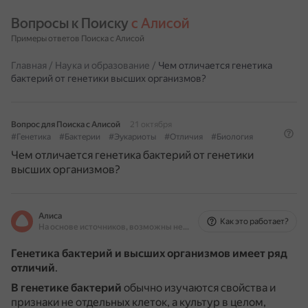
Вопросы к Поиску 
с Алисой
Примеры ответов Поиска с Алисой
Главная
/
Наука и образование
/
Чем отличается генетика
бактерий от генетики высших организмов?
Вопрос для Поиска с Алисой
21 октября
#Генетика
#Бактерии
#Эукариоты
#Отличия
#Биология
Чем отличается генетика бактерий от генетики
высших организмов?
Алиса
Как это работает?
На основе источников, возможны неточности
Генетика бактерий и высших организмов имеет ряд
отличий
.
В генетике бактерий
обычно изучаются свойства и
признаки не отдельных клеток, а культур в целом,