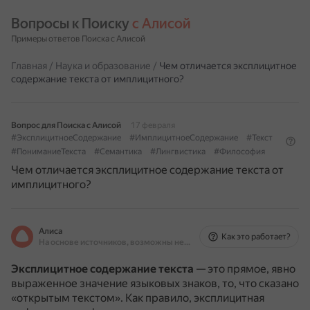
Вопросы к Поиску 
с Алисой
Примеры ответов Поиска с Алисой
Главная
/
Наука и образование
/
Чем отличается эксплицитное
содержание текста от имплицитного?
Вопрос для Поиска с Алисой
17 февраля
#ЭксплицитноеСодержание
#ИмплицитноеСодержание
#Текст
#ПониманиеТекста
#Семантика
#Лингвистика
#Философия
Чем отличается эксплицитное содержание текста от
имплицитного?
Алиса
Как это работает?
На основе источников, возможны неточности
Эксплицитное содержание текста
— это прямое, явно
выраженное значение языковых знаков, то, что сказано
«открытым текстом».
Как правило, эксплицитная