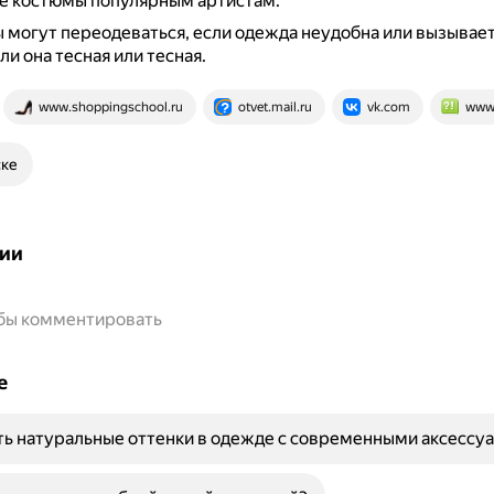
е костюмы популярным артистам.
 могут переодеваться, если одежда неудобна или вызывае
ли она тесная или тесная.
www.shoppingschool.ru
otvet.mail.ru
vk.com
www.
ске
ии
обы комментировать
е
ть натуральные оттенки в одежде с современными аксессу