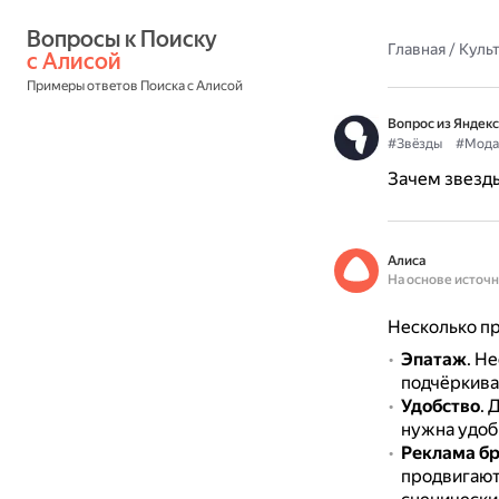
Вопросы к Поиску 
Главная
/
Культ
с Алисой
Примеры ответов Поиска с Алисой
Вопрос из Яндекс
#Звёзды
#Мода
Зачем звезд
Алиса
На основе источ
Несколько пр
Эпатаж
.
Не
подчёркиват
Удобство
.
Д
нужна удобн
Реклама б
продвигают