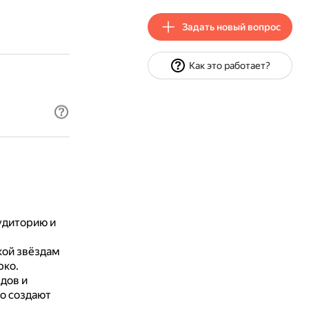
Задать новый вопрос
Как это работает?
удиторию и
кой звёздам
рко.
дов и
о создают