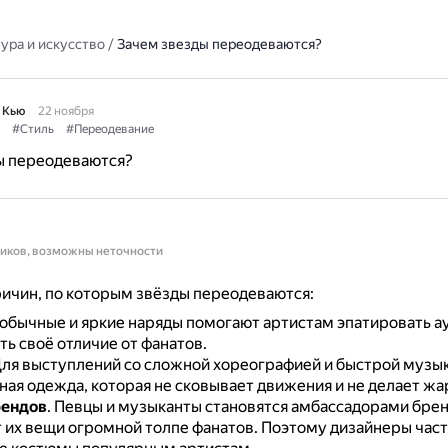
ура и искусство
/
Зачем звезды переодеваются?
 Кью
22 ноября
#Стиль
#Переодевание
ы переодеваются?
ников, возможны неточности
ичин, по которым звёзды переодеваются:
обычные и яркие наряды помогают артистам эпатировать а
ь своё отличие от фанатов.
ля выступлений со сложной хореографией и быстрой музы
ая одежда, которая не сковывает движения и не делает жа
рендов
.
Певцы и музыканты становятся амбассадорами брен
 их вещи огромной толпе фанатов.
Поэтому дизайнеры част