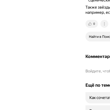
сценически
Также звёзды
например, ес
0
Найти в Пои
Комментар
Войдите, чт
Ещё по тем
Как сочета