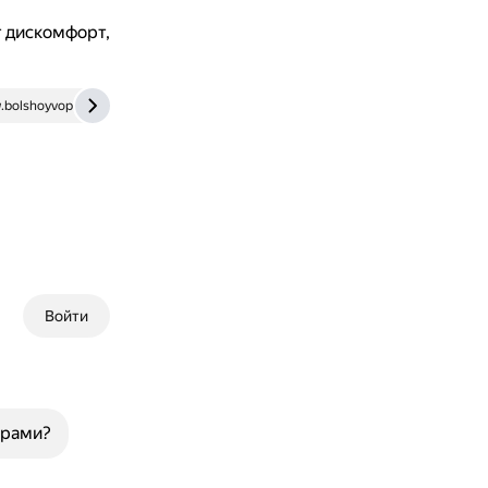
т дискомфорт,
bolshoyvopros.ru
adme.media
Войти
арами?