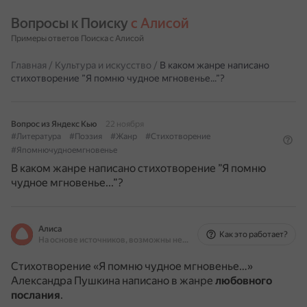
Вопросы к Поиску 
с Алисой
Примеры ответов Поиска с Алисой
Главная
/
Культура и искусство
/
В каком жанре написано
стихотворение ”Я помню чудное мгновенье...”?
Вопрос из Яндекс Кью
22 ноября
#Литература
#Поэзия
#Жанр
#Стихотворение
#Япомнючудноемгновенье
В каком жанре написано стихотворение ”Я помню
чудное мгновенье...”?
Алиса
Как это работает?
На основе источников, возможны неточности
Стихотворение «Я помню чудное мгновенье…»
Александра Пушкина написано в жанре
любовного
послания
.