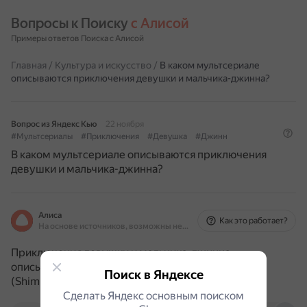
Вопросы к Поиску 
с Алисой
Примеры ответов Поиска с Алисой
Главная
/
Культура и искусство
/
В каком мультсериале
описываются приключения девушки и мальчика-джинна?
Вопрос из Яндекс Кью
22 ноября
#Мультсериалы
#Приключения
#Девушка
#Джинн
В каком мультсериале описываются приключения
девушки и мальчика-джинна?
Алиса
Как это работает?
На основе источников, возможны неточности
Приключения девушки и мальчика-джинна
описываются в мультсериале
«Шиммер и Шайн»
Поиск в Яндексе
(Shimmer and Shine).
Сделать Яндекс основным поиском