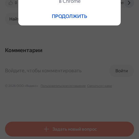
в Сhrome
0
okko.tv
hd.kinopoisk.ru
otvet.mail.ru
ПРОДОЛЖИТЬ
Найти в Поиске
Комментарии
Войдите, чтобы комментировать
Войти
© 2026 ООО «Яндекс»
Пользовательское соглашение
Связаться с нами
Задать новый вопрос