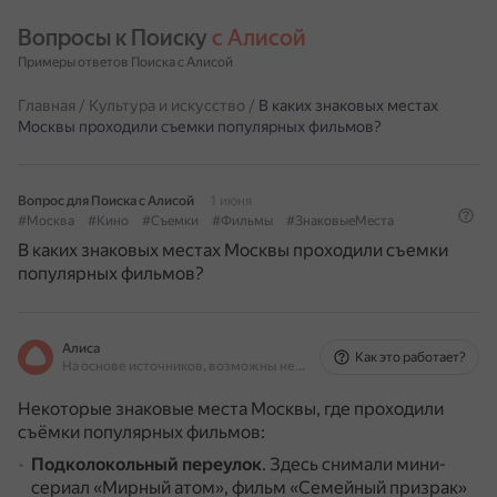
Вопросы к Поиску 
с Алисой
Примеры ответов Поиска с Алисой
Главная
/
Культура и искусство
/
В каких знаковых местах
Москвы проходили съемки популярных фильмов?
Вопрос для Поиска с Алисой
1 июня
#Москва
#Кино
#Съемки
#Фильмы
#ЗнаковыеМеста
В каких знаковых местах Москвы проходили съемки
популярных фильмов?
Алиса
Как это работает?
На основе источников, возможны неточности
Некоторые знаковые места Москвы, где проходили
съёмки популярных фильмов:
Подколокольный переулок
.
Здесь снимали мини-
сериал «Мирный атом», фильм «Семейный призрак»