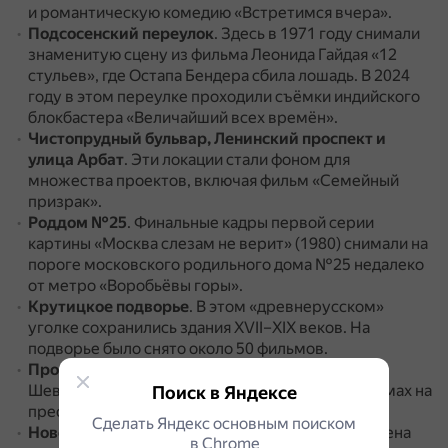
и романтическую комедию «Встретимся вчера».
Подсосенский переулок
.
Здесь в 1971 году снимали
знаменитую сцену из фильма Леонида Гайдая «12
стульев», где Остапа Бендера сбила лошадь.
В 2024
году в этом переулке проходили съёмки индийского
блокбастера «Величайший всех времён».
Чистопрудный бульвар, Ленинский проспект и
улица Арбат
.
Эти локации стали фоном для
множества проектов, включая фильм «Семейный
призрак».
Роддом №25
.
Финальные кадры первой серии
картины «Москва слезам не верит» (1980) снимали на
пороге московского родильного дома №25 недалеко
от метро «Воробьёвы горы».
Крутицкое подворье
.
В этом «древнерусском»
уголке сохранились здания XVII–ХIХ веков.
На
подворье было снято около 50 фильмов.
Проспект Вернадского
.
Женя Лукашин и Надя
Шевелева из «Иронии судьбы» (1975) жили в домах на
Поиск в Яндексе
престижном проспекте Вернадского.
Сделать Яндекс основным поиском
Новокузнецкая улица, дом 13
.
Здесь расположена
в Сhrome