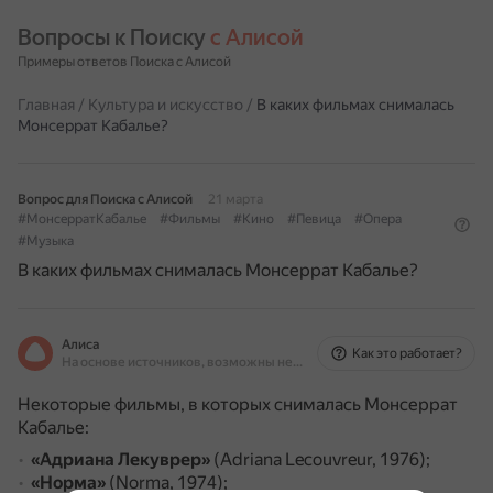
Вопросы к Поиску 
с Алисой
Примеры ответов Поиска с Алисой
Главная
/
Культура и искусство
/
В каких фильмах снималась
Монсеррат Кабалье?
Вопрос для Поиска с Алисой
21 марта
#МонсерратКабалье
#Фильмы
#Кино
#Певица
#Опера
#Музыка
В каких фильмах снималась Монсеррат Кабалье?
Алиса
Как это работает?
На основе источников, возможны неточности
Некоторые фильмы, в которых снималась Монсеррат
Кабалье:
«Адриана Лекуврер»
(Adriana Lecouvreur, 1976);
«Норма»
(Norma, 1974);