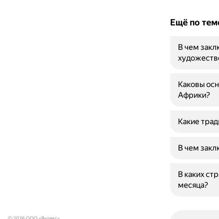
Ещё по тем
В чем закл
художеств
Каковы ос
Африки?
Какие трад
В чем закл
В каких ст
месяца?
© 2026 ООО «Яндекс»