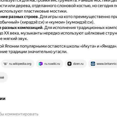
пользуется для настройки инструмента.
Раньше мостики де
сти или дерева, отделанного слоновой костью, но сегодня п
используют пластиковые мостики.
ние разных строев
.
Для игры на кото преимущественно пр
«обычный» (хирадзё:си) и «кумои» (кумоидзё:си).
е разных композиций
.
Для исполнения традиционных компо
о XX века, музыканты нередко используют шёлковые струны
е мягкий звук.
й Японии популярными остаются школы «Икута» и «Ямада»,
нние традиции значительно угасли.
ru.wikipedia.org
ru.ruwiki.ru
dzen.ru
www.britanni
ске
ии
обы комментировать