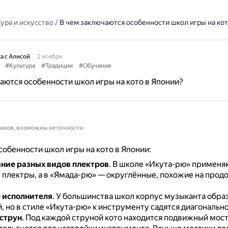
ура и искусство
/
В чем заключаются особенности школ игры на кот
а с Алисой
2 ноября
#Культура
#Традиции
#Обучение
аются особенности школ игры на кото в Японии?
ников, возможны неточности
обенности школ игры на кото в Японии:
ние разных видов плектров
.
В школе «Икута-рю» применя
 плектры, а в «Ямада-рю» — округлённые, похожие на про
 исполнителя
.
У большинства школ корпус музыканта обра
й, но в стиле «Икута-рю» к инструменту садятся диагонально
струн
.
Под каждой струной кото находится подвижный мости