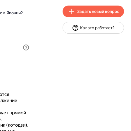
Задать новый вопрос
о в Японии?
Как это работает?
ются
должение
зует прямой
.
к (котодзи),