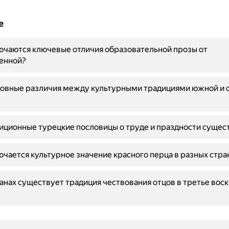
е
ючаются ключевые отличия образовательной прозы от
енной?
новные различия между культурными традициями южной и 
иционные турецкие пословицы о труде и праздности сущес
ючается культурное значение красного перца в разных стра
ранах существует традиция чествования отцов в третье вос