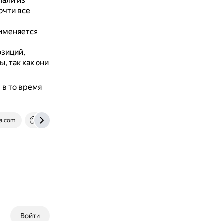
лали из
очти все
именяется
зиций,
, так как они
 в то время
ca.com
kotoinstr.tilda.ws
Войти