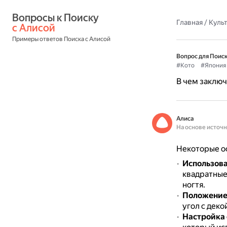
Вопросы к Поиску 
Главная
/
Культ
с Алисой
Примеры ответов Поиска с Алисой
Вопрос для Поиск
#Кото
#Япония
В чем заключ
Алиса
На основе источ
Некоторые ос
Использова
квадратные
ногтя.
Положение
угол с деко
Настройка 