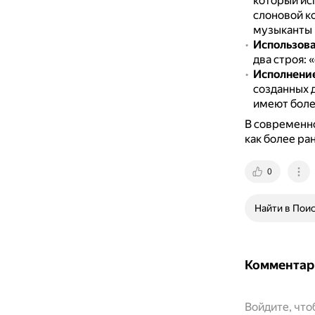
который ис
слоновой ко
музыканты 
Использова
два строя: 
Исполнени
созданных д
имеют боле
В современно
как более ра
0
Найти в Пои
Комментар
Войдите, чт