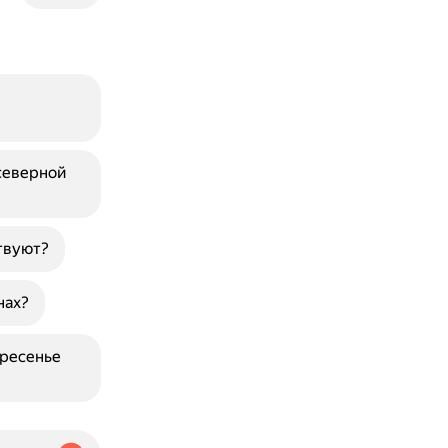
северной
твуют?
нах?
кресенье