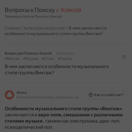
Вопросы к Поиску 
с Алисой
Примеры ответов Поиска с Алисой
Главная
/
Культура и искусство
/
В чем заключаются
особенности музыкального стиля группы Винтаж?
Вопрос для Поиска с Алисой
28 февраля
#Винтаж
#Музыка
#Стиль
#Группа
В чем заключаются особенности музыкального
стиля группы Винтаж?
Алиса
Как это работает?
На основе источников, возможны неточности
Особенности музыкального стиля группы «Винтаж»
заключаются в
евро-попе, смешанном с различными
стилями музыки
, такими как электроника, данс-поп,
психоделический поп.