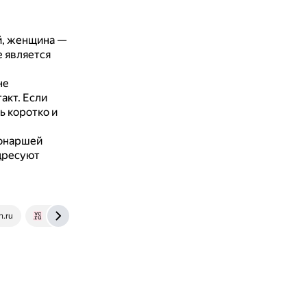
й, женщина —
е является
не
такт.
Если
ь коротко и
монаршей
дресуют
n.ru
vc.ru