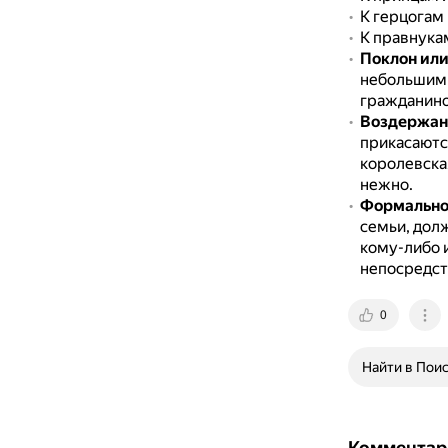
К герцогам
К правнука
Поклон или
небольшим
гражданино
Воздержани
прикасаются
королевска
нежно.
Формальнос
семьи, дол
кому-либо 
непосредст
0
Найти в Пои
Комментар