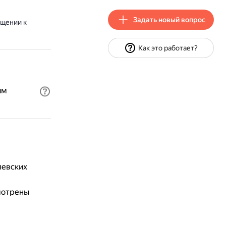
Задать новый вопрос
ащении к
Как это работает?
ям
левских
мотрены