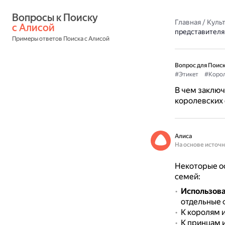
Вопросы к Поиску 
Главная
/
Культ
с Алисой
представителя
Примеры ответов Поиска с Алисой
Вопрос для Поиск
#Этикет
#Корол
В чем заключ
королевских
Алиса
На основе источ
Некоторые ос
семей:
Использов
отдельные 
К королям 
К принцам 