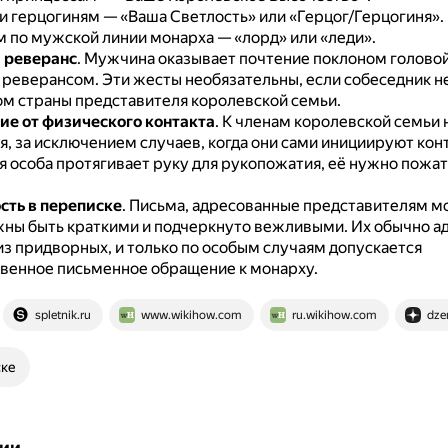
 и герцогиням — «Ваша Светлость» или «Герцог/Герцогиня».
м по мужской линии монарха — «лорд» или «леди».
 реверанс
.
Мужчина оказывает почтение поклоном голово
 реверансом.
Эти жесты необязательны, если собеседник н
м страны представителя королевской семьи.
е от физического контакта
.
К членам королевской семьи 
, за исключением случаев, когда они сами инициируют кон
я особа протягивает руку для рукопожатия, её нужно пожат
ть в переписке
.
Письма, адресованные представителям 
жны быть краткими и подчеркнуто вежливыми.
Их обычно а
из придворных, и только по особым случаям допускается
венное письменное обращение к монарху.
spletnik.ru
www.wikihow.com
ru.wikihow.com
dze
ске
ии