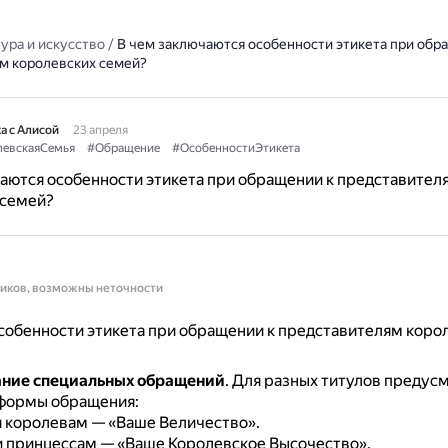
ура и искусство
/
В чем заключаются особенности этикета при обр
м королевских семей?
а с Алисой
23 апреля
евскаяСемья
#Обращение
#ОсобенностиЭтикета
аются особенности этикета при обращении к представител
 семей?
ников, возможны неточности
обенности этикета при обращении к представителям коро
ание специальных обращений
.
Для разных титулов предус
формы обращения:
и королевам — «Ваше Величество».
и принцессам — «Ваше Королевское Высочество».