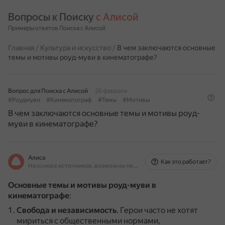
Вопросы к Поиску 
с Алисой
Примеры ответов Поиска с Алисой
Главная
/
Культура и искусство
/
В чем заключаются основные
темы и мотивы роуд-муви в кинематографе?
Вопрос для Поиска с Алисой
26 февраля
#Роудмуви
#Кинематограф
#Темы
#Мотивы
В чем заключаются основные темы и мотивы роуд-
муви в кинематографе?
Алиса
Как это работает?
На основе источников, возможны неточности
Основные темы и мотивы роуд-муви в
кинематографе
:
Свобода и независимость
.
Герои часто не хотят
мириться с общественными нормами,