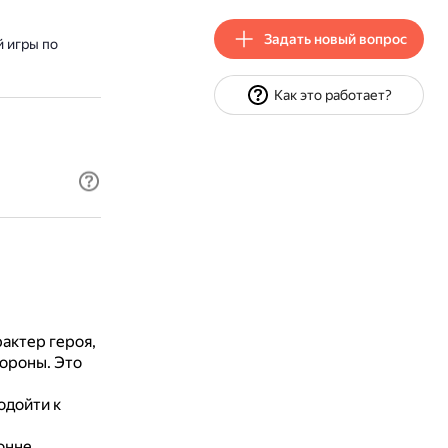
Задать новый вопрос
 игры по
Как это работает?
актер героя,
тороны.
Это
одойти к
онне