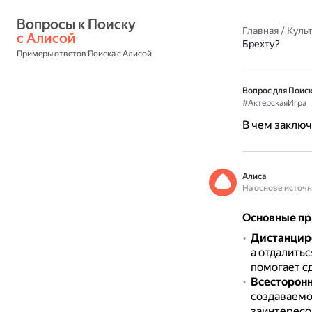
Вопросы к Поиску 
Главная
/
Культ
с Алисой
Брехту?
Примеры ответов Поиска с Алисой
Вопрос для Поиск
#АктерскаяИгра
В чем заключ
Алиса
На основе источ
Основные пр
Дистанцир
а отдалитьс
помогает с
Всесторонн
создаваемо
заинтересо