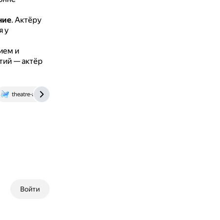
ние
.
Актёру
я у
ием и
тий — актёр
theatre-art.1c-umi.ru
Войти