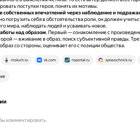
овать поступки героя, понять их мотивы.
 собственных впечатлений через наблюдение и подража
о погрузить себя в обстоятельства роли, он должен учитьс
о мира, наблюдать людей и усваивать новое.
работы над образом
.
Первый — ознакомление с произведен
орой — вживание в образ, поиск субъективной правды.
Тре
образ со стороны, оценивает его с позиции общества.
moluch.ru
vk.com
nsportal.ru
spravochnick.ru
ске
ии
обы комментировать