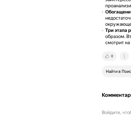
проанализир
Обогащение
недостаточн
окружающег
Три этапа 
образом.
Вт
смотрит на 
0
Найти в Пои
Комментар
Войдите, чт