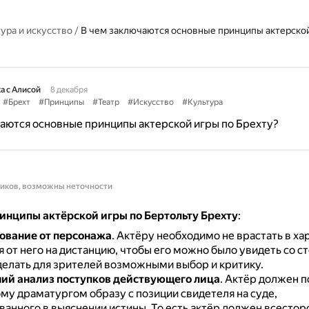
ура и искусство
/
В чем заключаются основные принципы актерской
а с Алисой
8 декабря
#Брехт
#Принципы
#Театр
#Искусство
#Культура
аются основные принципы актерской игры по Брехту?
ников, возможны неточности
инципы актёрской игры по Бертольту Брехту
:
ование от персонажа
.
Актёру необходимо не врастать в хар
я от него на дистанцию, чтобы его можно было увидеть со с
делать для зрителей возможными выбор и критику.
ий анализ поступков действующего лица
.
Актёр должен п
му драматургом образу с позиции свидетеля на суде,
ванного в выяснении истины.
То есть актёр должен всестор