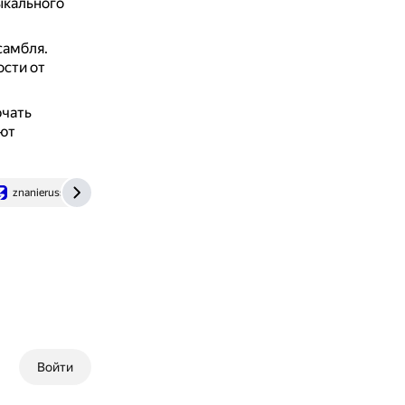
ыкального
самбля.
ости от
ючать
ют
znanierussia.ru
Войти