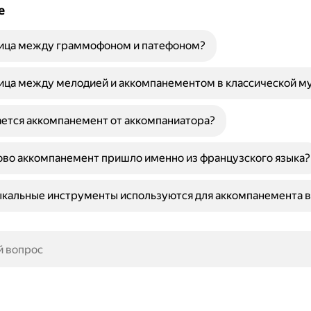
е
ница между граммофоном и патефоном?
ица между мелодией и аккомпанементом в классической м
ется аккомпанемент от аккомпаниатора?
во аккомпанемент пришло именно из французского языка?
кальные инструменты используются для аккомпанемента в