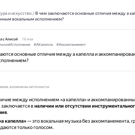
ура и искусство
/
В чем заключаются основные отличия между а ка
анным вокальным исполнением?
а с Алисой
16 мая
льноеИсполнение
#АКапелла
#Аккомпанемент
аются основные отличия между а капелла и аккомпаниров
сполнением?
ников, возможны неточности
личие между исполнением «а капелла» и аккомпанированн
 заключается в
наличии или отсутствии инструментальног
ния
.
«а капелла»
— это вокальная музыка без аккомпанемента, гд
даются только голосом.