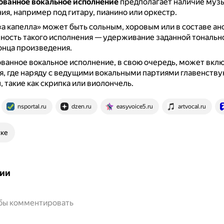
ванное вокальное исполнение
предполагает наличие муз
я, например под гитару, пианино или оркестр.
а капелла» может быть сольным, хоровым или в составе ан
ность такого исполнения — удерживание заданной тональн
конца произведения.
анное вокальное исполнение, в свою очередь, может вкл
, где наряду с ведущими вокальными партиями главенству
 такие как скрипка или виолончель.
nsportal.ru
dzen.ru
easyvoice5.ru
artvocal.ru
ске
ии
обы комментировать