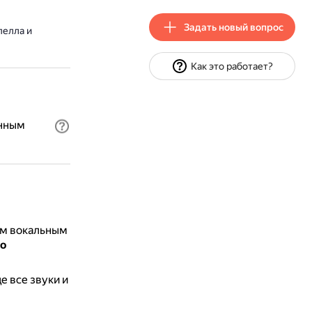
Задать новый вопрос
пелла и
Как это работает?
анным
ым вокальным
о
е все звуки и