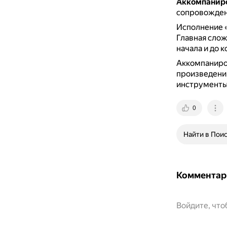
Аккомпаниро
сопровождени
Исполнение «
Главная слож
начала и до 
Аккомпаниров
произведения
инструменты,
0
Найти в Пои
Комментар
Войдите, чт