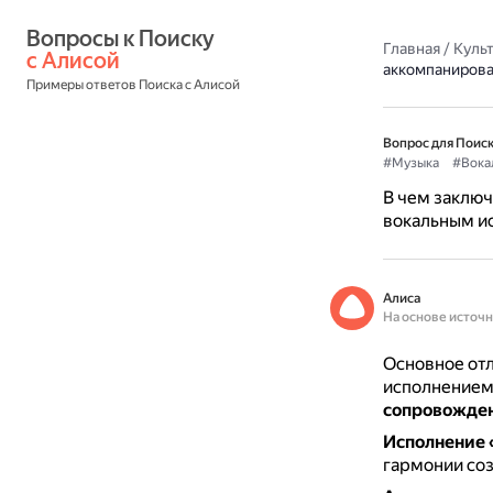
Вопросы к Поиску 
Главная
/
Культ
с Алисой
аккомпаниров
Примеры ответов Поиска с Алисой
Вопрос для Поиск
#Музыка
#Вока
В чем заключ
вокальным и
Алиса
На основе источ
Основное от
исполнением
сопровожде
Исполнение 
гармонии соз