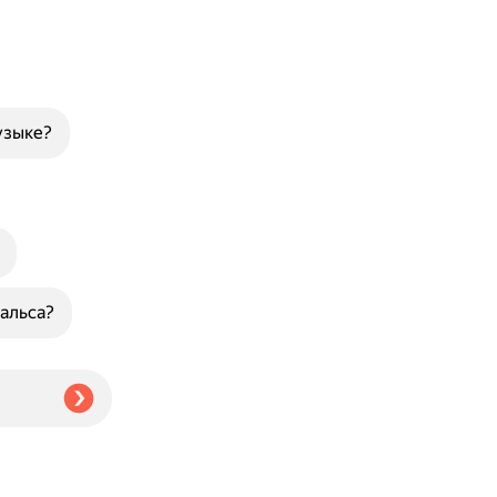
узыке?
альса?