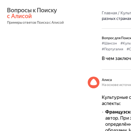
Вопросы к Поиску 
Главная
/
Культ
с Алисой
разных страна
Примеры ответов Поиска с Алисой
Вопрос для Поиск
#Шансон
#Куль
#Португалия
#С
В чем заключ
Алиса
На основе источ
Культурные о
аспекты:
Французск
автор.
При 
определён
образами.
Н