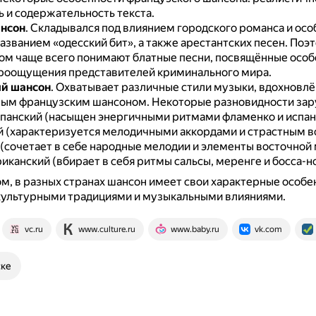
ь и содержательность текста.
ансон
.
Складывался под влиянием городского романса и осо
азванием «одесский бит», а также арестантских песен.
Поэт
ом чаще всего понимают блатные песни, посвящённые осо
роощущения представителей криминального мира.
й шансон
.
Охватывает различные стили музыки, вдохновл
ным французским шансоном.
Некоторые разновидности за
спанский (насыщен энергичными ритмами фламенко и испан
й (характеризуется мелодичными аккордами и страстным в
 (сочетает в себе народные мелодии и элементы восточной 
канский (вбирает в себя ритмы сальсы, меренге и босса-н
м, в разных странах шансон имеет свои характерные особе
 культурными традициями и музыкальными влияниями.
vc.ru
www.culture.ru
www.baby.ru
vk.com
ске