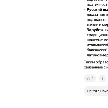
поэтичност
Русский ш
джаза под н
под шансон
жизни и ми
Зарубежны
традицион
шансона: и
итальянски
балканский
латиноамери
Таким образо
связанные с
0
Найти в Пои