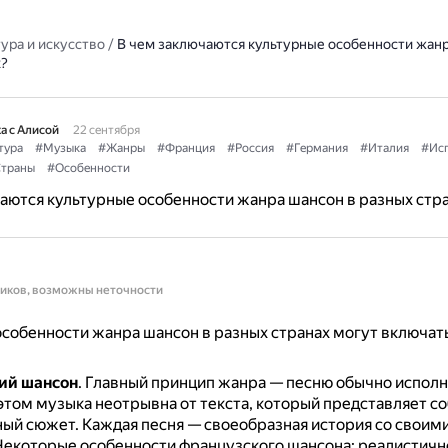
ура и искусство
/
В чем заключаются культурные особенности жанр
х?
а с Алисой
22 сентября
тура
#Музыка
#Жанры
#Франция
#Россия
#Германия
#Италия
#Ис
траны
#Особенности
аются культурные особенности жанра шансон в разных стр
ников, возможны неточности
собенности жанра шансон в разных странах могут включа
ий шансон
.
Главный принцип жанра — песню обычно исполн
этом музыка неотрывна от текста, который представляет с
ный сюжет.
Каждая песня — своеобразная история со своим
екоторые особенности французского шансона: реалистичн