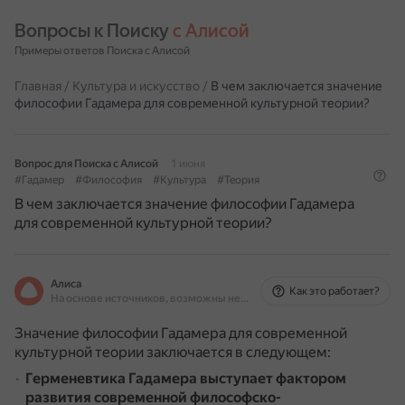
Вопросы к Поиску 
с Алисой
Примеры ответов Поиска с Алисой
Главная
/
Культура и искусство
/
В чем заключается значение
философии Гадамера для современной культурной теории?
Вопрос для Поиска с Алисой
1 июня
#Гадамер
#Философия
#Культура
#Теория
В чем заключается значение философии Гадамера
для современной культурной теории?
Алиса
Как это работает?
На основе источников, возможны неточности
Значение философии Гадамера для современной
культурной теории заключается в следующем:
Герменевтика Гадамера выступает фактором
развития современной философско-