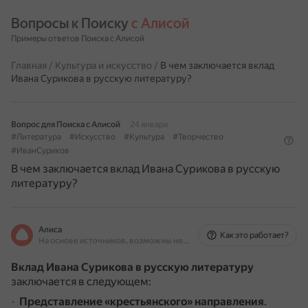
Вопросы к Поиску 
с Алисой
Примеры ответов Поиска с Алисой
Главная
/
Культура и искусство
/
В чем заключается вклад
Ивана Сурикова в русскую литературу?
Вопрос для Поиска с Алисой
24 января
#Литература
#Искусство
#Культура
#Творчество
#ИванСуриков
В чем заключается вклад Ивана Сурикова в русскую
литературу?
Алиса
Как это работает?
На основе источников, возможны неточности
Вклад Ивана Сурикова в русскую литературу
заключается в следующем:
Представление «крестьянского» направления
.