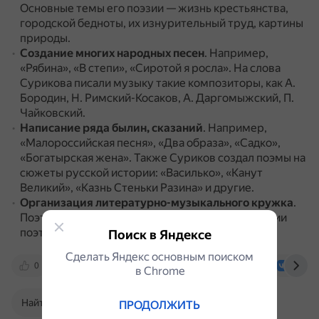
Основные темы его поэзии — жизнь крестьянства,
городской бедноты, их изнурительный труд, картины
природы.
Создание многих народных песен
.
Например,
«Рябина», «В степи», «Сиротой я росла».
На слова
Сурикова писали музыку такие композиторы, как А.
Бородин, Н. Римский-Косаков, А. Даргомыжский, П.
Чайковский.
Написание ряда былин, сказаний
.
Например,
«Малороссийская песня», «Два образа», «Садко»,
«Богатырская жена».
Также Суриков создал поэмы на
сюжеты русской истории: «Василько», «Канут
Великий», «Казнь Стеньки Разина» и другие.
Организация литературно-музыкального кружка
.
Поэт оказывал поддержку и помощь в публикации
поэтам из народа, каким был и сам Суриков.
Поиск в Яндексе
Сделать Яндекс основным поиском
0
multiurok.ru
soyuz-pisatelei.ru
vk.co
в Сhrome
Найти в Поиске
ПРОДОЛЖИТЬ