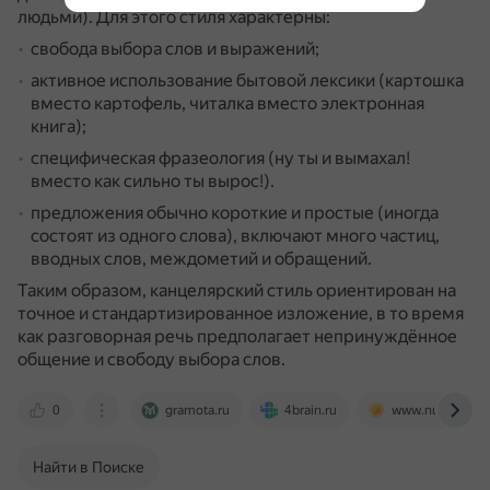
людьми).
Для этого стиля характерны:
свобода выбора слов и выражений;
активное использование бытовой лексики (картошка
вместо картофель, читалка вместо электронная
книга);
специфическая фразеология (ну ты и вымахал!
вместо как сильно ты вырос!).
предложения обычно короткие и простые (иногда
состоят из одного слова), включают много частиц,
вводных слов, междометий и обращений.
Таким образом, канцелярский стиль ориентирован на
точное и стандартизированное изложение, в то время
как разговорная речь предполагает непринуждённое
общение и свободу выбора слов.
0
gramota.ru
4brain.ru
www.nur.kz
Найти в Поиске