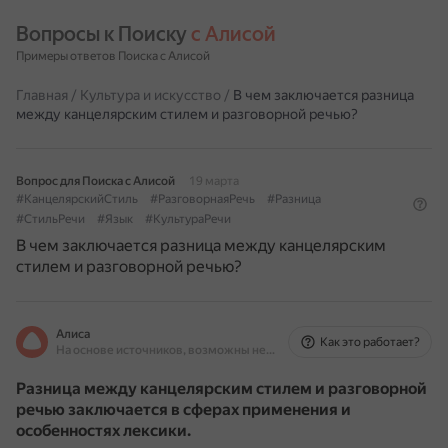
Вопросы к Поиску 
с Алисой
Примеры ответов Поиска с Алисой
Главная
/
Культура и искусство
/
В чем заключается разница
между канцелярским стилем и разговорной речью?
Вопрос для Поиска с Алисой
19 марта
#КанцелярскийСтиль
#РазговорнаяРечь
#Разница
#СтильРечи
#Язык
#КультураРечи
В чем заключается разница между канцелярским
стилем и разговорной речью?
Алиса
Как это работает?
На основе источников, возможны неточности
Разница между канцелярским стилем и разговорной
речью заключается в сферах применения и
особенностях лексики.