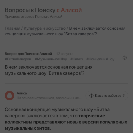
Вопросы к Поиску 
с Алисой
Примеры ответов Поиска с Алисой
Главная
/
Культура и искусство
/
В чем заключается основная
концепция музыкального шоу 'Битва каверов'?
Вопрос для Поиска с Алисой
12 августа
#БитваКаверов
#МузыкальноеШоу
#Кавер
#КонцепцияШоу
В чем заключается основная концепция
музыкального шоу 'Битва каверов'?
Алиса
Как это работает?
На основе источников, возможны неточности
Основная концепция музыкального шоу «Битва
каверов» заключается в том, что
творческие
коллективы представляют новые версии популярных
музыкальных хитов
.