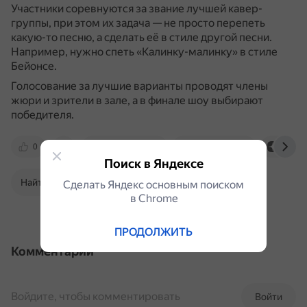
Участники соревнуются за звание лучшей кавер-
группы, при этом их задача — не просто перепеть
какую-то песню, а сделать её в стиле другой песни.
Например, нужно спеть «Калинку-малинку» в стиле
Бейонсе.
Голосование за лучшие варианты проводят члены
жюри и зрители в зале, а в финале шоу выбирают
победителя.
0
irecommend.ru
www.vokrug.tv
dzen.r
Поиск в Яндексе
Найти в Поиске
Сделать Яндекс основным поиском
в Сhrome
ПРОДОЛЖИТЬ
Комментарии
Войдите, чтобы комментировать
Войти