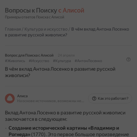
Вопросы к Поиску 
с Алисой
Примеры ответов Поиска с Алисой
Главная
/
Культура и искусство
/
В чём вклад Антона Лосенко
в развитие русской живописи?
Вопрос для Поиска с Алисой
24 апреля
#Живопись
#Искусство
#Культура
#АнтонЛосенко
В чём вклад Антона Лосенко в развитие русской
живописи?
Алиса
Как это работает?
На основе источников, возможны неточности
Вклад Антона Лосенко в развитие русской живописи
заключается в следующем:
Создание исторической картины «Владимир и
Рогнеда»
(1770).
Это первое большое произведение