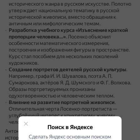
исторического жанра в русском искусстве.
Полотно
утверждает национальную тематику в русской
исторической живописи, вместо обращения к
античным или мифологическим темам.
Разработка учебного курса «Изъяснение краткой
пропорции человека…»
.
Лосенко объяснил
особенности математического измерения,
построения и изображения фигуры в пространстве.
Курс стал пособием для нескольких поколений
художников.
Создание портретов деятелей русской культуры
.
Например, графа И. И. Шувалова, поэта А. П.
Сумарокова, актёров Я. Д. Шумского и Ф. Г. Волкова.
Образы портретируемых пронизаны
одухотворенностью и человеческим теплом.
Влияние на развитие портретной живописи
.
Отличительная черта Лосенко-портретиста —
углублённый интерес к конкретному живому
человеку, к передаче его духовного мира.
Поиск в Яндексе
Антон Лосенко — основоположник русской
Сделать Яндекс основным поиском
исторической живописи, один из выдающихся