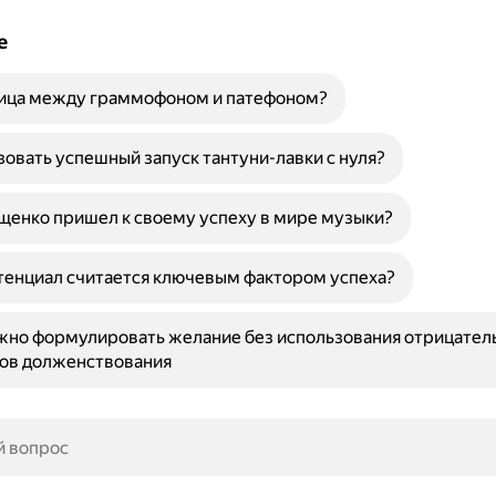
е
ница между граммофоном и патефоном?
зовать успешный запуск тантуни-лавки с нуля?
щенко пришел к своему успеху в мире музыки?
тенциал считается ключевым фактором успеха?
жно формулировать желание без использования отрицател
лов долженствования