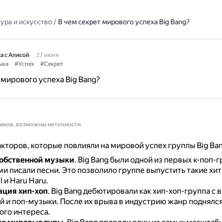
ура и искусство
/
В чем секрет мирового успеха Big Bang?
а с Алисой
27 июня
ыка
#Успех
#Секрет
 мирового успеха Big Bang?
ников, возможны неточности
кторов, которые повлияли на мировой успех группы Big Ban
обственной музыки
.
Big Bang были одной из первых к-поп-г
ми писали песни.
Это позволило группе выпустить такие хиты,
l и Haru Haru.
ция хип-хоп
.
Big Bang дебютировали как хип-хоп-группа с
й и поп-музыки.
После их врыва в индустрию жанр поднялся
ого интереса.