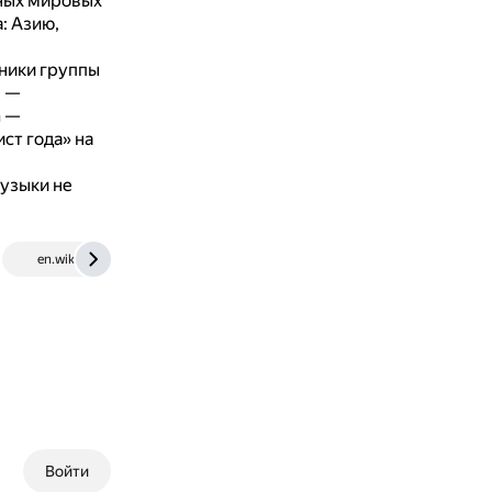
бных мировых
: Азию,
тники группы
н —
n —
ст года» на
узыки не
en.wikipedia.org
Войти