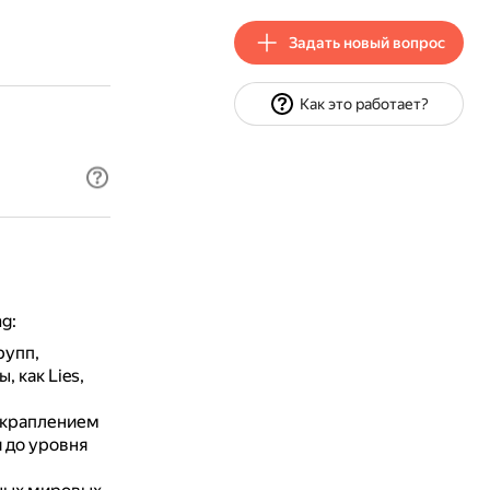
Задать новый вопрос
Как это работает?
g:
рупп,
 как Lies,
 вкраплением
 до уровня