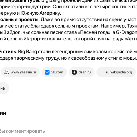
е мировые туры
.
Big Bang провели один из самых масшта
тории k-pop-индустрии.
Они охватили все четыре континента
верную и Южную Америку.
сольные проекты
.
Даже во время отсутствия на сцене учас
ли её статус благодаря сольным проектам.
Например, Тэя
й айдол, чья сольная песня стала «Песней года», а G-Drago
ый сольный k-pop-исполнитель, который взял награду «Арти
 стиль
.
Big Bang стали легендарным символом корейской м
годаря творческому труду, но и своеобразному стилю моды.
www.yesasia.ru
vk.com
dzen.ru
ru.wikipedia.org
ске
ии
обы комментировать