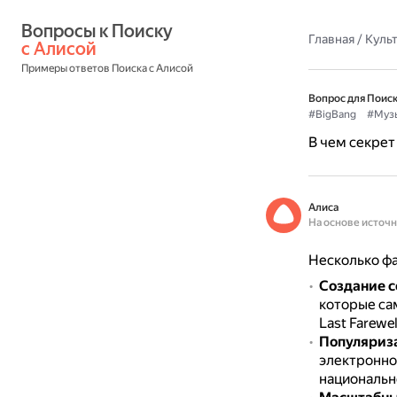
Вопросы к Поиску 
Главная
/
Культ
с Алисой
Примеры ответов Поиска с Алисой
Вопрос для Поиск
#BigBang
#Муз
В чем секрет
Алиса
На основе источ
Несколько фа
Создание с
которые са
Last Farewel
Популяриза
электронно
национальн