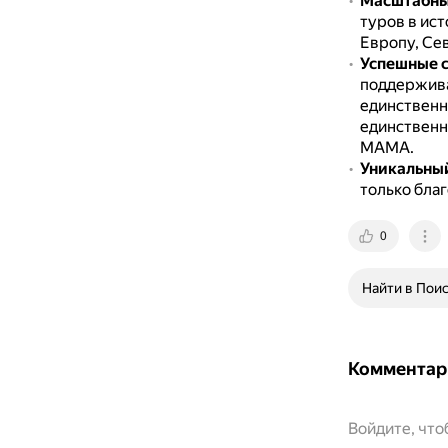
Масштабны
туров в ис
Европу, Се
Успешные 
поддержива
единственны
единственн
MAMA.
Уникальный
только бла
0
Найти в Пои
Комментар
Войдите, чт