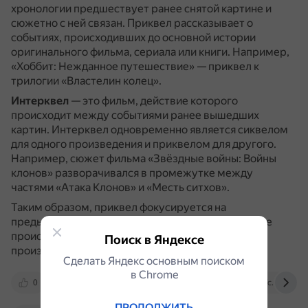
хронологии предшествует ранее снятой картине и
сюжетно с ней связан.
Приквел рассказывает о
событиях, происходивших до основной истории
оригинального фильма, сериала или книги.
Например,
«Хоббит: Нежданное путешествие» — приквел к
трилогии «Властелин колец».
Интерквел
— это фильм, действие которого
происходит между событиями ранее вышедших
картин.
Интерквел одновременно является сиквелом
для одного произведения и приквелом для другого.
Например, сюжет фильма «Звёздные войны: Войны
клонов» разворачивался в промежутке между
частями «Атака Клонов» и «Месть ситхов».
Таким образом, приквел фокусируется на
предыстории, а интерквел — на событиях, которые
происходят между сюжетами двух других
Поиск в Яндексе
произведений.
Сделать Яндекс основным поиском
в Сhrome
0
aif.ru
stardust-agency.ru
wfc.tv
ПРОДОЛЖИТЬ