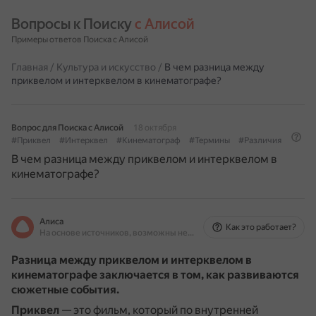
Вопросы к Поиску 
с Алисой
Примеры ответов Поиска с Алисой
Главная
/
Культура и искусство
/
В чем разница между
приквелом и интерквелом в кинематографе?
Вопрос для Поиска с Алисой
18 октября
#Приквел
#Интерквел
#Кинематограф
#Термины
#Различия
В чем разница между приквелом и интерквелом в
кинематографе?
Алиса
Как это работает?
На основе источников, возможны неточности
Разница между приквелом и интерквелом в
кинематографе заключается в том, как развиваются
сюжетные события.
Приквел
— это фильм, который по внутренней