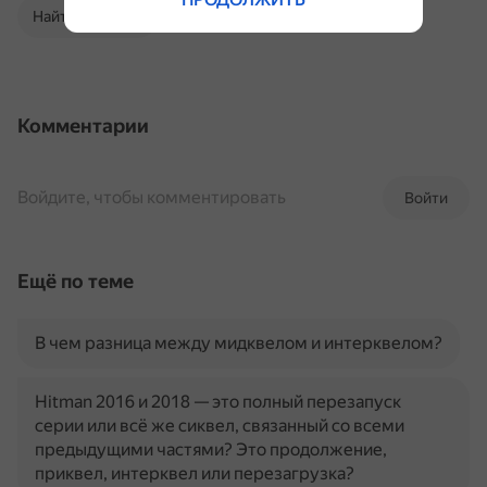
Найти в Поиске
Комментарии
Войдите, чтобы комментировать
Войти
Ещё по теме
В чем разница между мидквелом и интерквелом?
Hitman 2016 и 2018 — это полный перезапуск
серии или всё же сиквел, связанный со всеми
предыдущими частями? Это продолжение,
приквел, интерквел или перезагрузка?