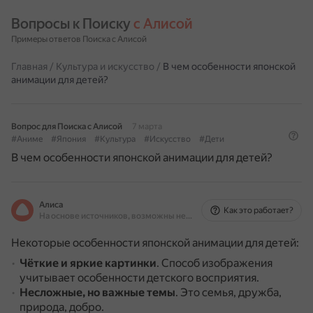
Вопросы к Поиску 
с Алисой
Примеры ответов Поиска с Алисой
Главная
/
Культура и искусство
/
В чем особенности японской
анимации для детей?
Вопрос для Поиска с Алисой
7 марта
#Аниме
#Япония
#Культура
#Искусство
#Дети
В чем особенности японской анимации для детей?
Алиса
Как это работает?
На основе источников, возможны неточности
Некоторые особенности японской анимации для детей:
Чёткие и яркие картинки
.
Способ изображения
учитывает особенности детского восприятия.
Несложные, но важные темы
.
Это семья, дружба,
природа, добро.