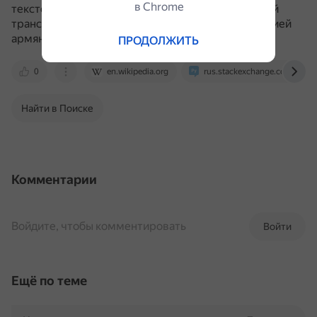
в Сhrome
текстов в латинице является только традиционной
транслитерацией, а не фонетической транскрипцией
армянских слов.
ПРОДОЛЖИТЬ
0
en.wikipedia.org
rus.stackexchange.com
Найти в Поиске
Комментарии
Войдите, чтобы комментировать
Войти
Ещё по теме