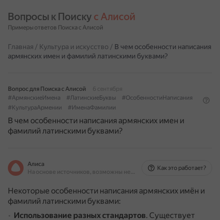
Вопросы к Поиску 
с Алисой
Примеры ответов Поиска с Алисой
Главная
/
Культура и искусство
/
В чем особенности написания
армянских имен и фамилий латинскими буквами?
Вопрос для Поиска с Алисой
6 сентября
#АрмянскиеИмена
#ЛатинскиеБуквы
#ОсобенностиНаписания
#КультураАрмении
#ИменаФамилии
В чем особенности написания армянских имен и
фамилий латинскими буквами?
Алиса
Как это работает?
На основе источников, возможны неточности
Некоторые особенности написания армянских имён и
фамилий латинскими буквами:
Использование разных стандартов
.
Существует