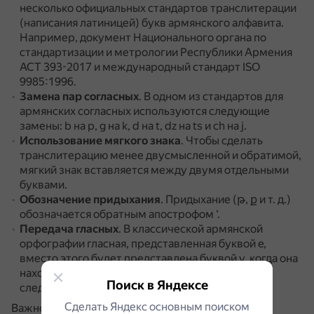
несколько официальных стандартов транслитерации
(написания латиницей) букв армянского алфавита.
Например, документ Национального органа по
стандартизации и метрологии Республики Армения
АСТ 393-2017 и международный стандарт ISO
9985:1996.
Замена пар согласных
.
В одном из стандартов для
армянских согласных используются следующие
замены: b на p, g на k, d на t, dz на ts и ch на j.
Использование мягкого знака
.
Чтобы сделать
транслитерацию менее двусмысленной и обратимой,
мягкий знак вставляется между двумя отдельными
буквами.
Обозначение придыхания
.
Придыхание (թ, ք и т. д.)
обозначается обратным апострофом ‘.
Передача гласных
.
В классической армянской
орфографии гласная, представленная буквой e,
вместо этого будет представлена буквой y, когда она
находится в начальной позиции имени и за ней
Поиск в Яндексе
следует другая гласная.
Сделать Яндекс основным поиском
Важно учитывать, что представление армянских