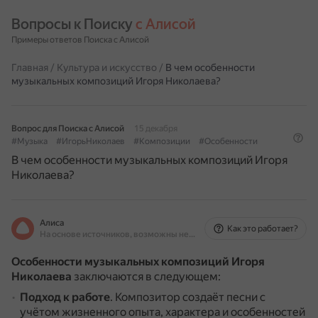
Вопросы к Поиску 
с Алисой
Примеры ответов Поиска с Алисой
Главная
/
Культура и искусство
/
В чем особенности
музыкальных композиций Игоря Николаева?
Вопрос для Поиска с Алисой
15 декабря
#Музыка
#ИгорьНиколаев
#Композиции
#Особенности
В чем особенности музыкальных композиций Игоря
Николаева?
Алиса
Как это работает?
На основе источников, возможны неточности
Особенности музыкальных композиций Игоря
Николаева
заключаются в следующем:
Подход к работе
.
Композитор создаёт песни с
учётом жизненного опыта, характера и особенностей