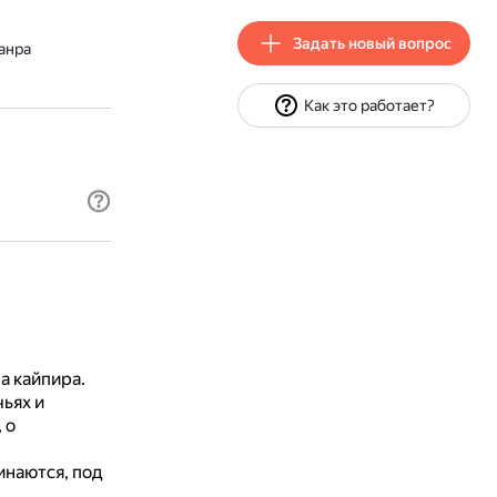
Задать новый вопрос
анра
Как это работает?
а кайпира.
ьях и
 о
наются, под