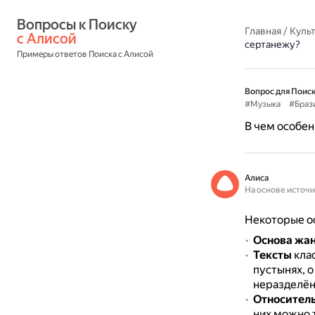
Вопросы к Поиску 
Главная
/
Культ
с Алисой
сертанежу?
Примеры ответов Поиска с Алисой
Вопрос для Поиск
#Музыка
#Браз
В чем особен
Алиса
На основе источ
Некоторые о
Основа жа
Тексты
клас
пустынях, 
неразделён
Относитель
них можно 