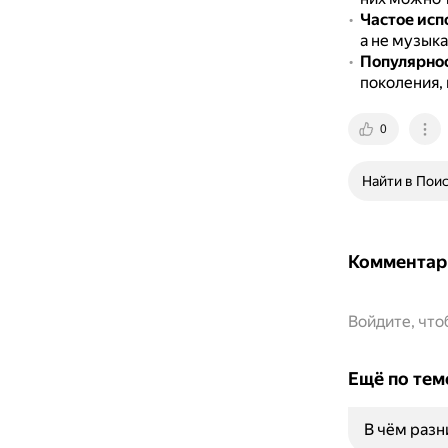
Частое исп
а не музык
Популярнос
поколения,
0
Найти в Пои
Комментар
Войдите, чт
Ещё по тем
В чём раз