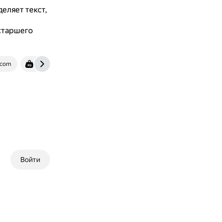
еляет текст,
старшего
.com
trunews.mirtesen.ru
Войти