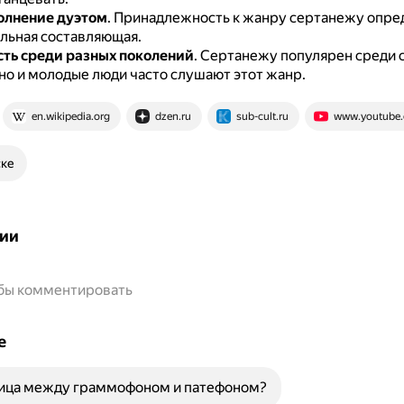
олнение дуэтом
.
Принадлежность к жанру сертанежу опред
альная составляющая.
ть среди разных поколений
.
Сертанежу популярен среди 
 но и молодые люди часто слушают этот жанр.
en.wikipedia.org
dzen.ru
sub-cult.ru
www.youtube
ске
ии
обы комментировать
е
ница между граммофоном и патефоном?