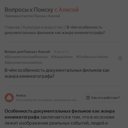
Вопросы к Поиску 
с Алисой
Примеры ответов Поиска с Алисой
Главная
/
Культура и искусство
/
В чём особенность
документальных фильмов как жанра кинематографа?
Вопрос для Поиска с Алисой
9 августа
#ДокументальныеФильмы
#ЖанрыКино
#ОсобенностиКино
#ДокументальноеКино
В чём особенность документальных фильмов как
жанра кинематографа?
Алиса
Как это работает?
На основе источников, возможны неточности
Особенность документальных фильмов как жанра
кинематографа
заключается в том, что в их основе
лежит изображение реальных событий, людей и