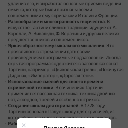
удлинив его, и выработал основные приёмы ведения
смычка, которые были признаны всеми
современными ему скрипачами Италии и Франции.
Разнообразие и многогранность творчества
.
В
искусстве Тартини слились традиции, идущие от А.
Корелли, А. Вивальди, Ф. Верачини и других великих
предшественников и современников.
Яркая образность музыкального мышления
.
Это
проявлялось в стремлении дать своим
произведениям программные подзаголовки.
Иногда
скрытая программа содержится в заголовках сонат
Тартини, например, «Дьявольская трель», «Покинутая
Дидона», «Император», «Дорогая тень».
Использование смелой для своего времени
скрипичной техники
.
В сочинениях Тартини
применяется пассажная техника, техника двойных
нот, аккордов, трелей и особенно штрихов.
Создание школы для скрипачей
.
В 1728 году
Тартини основал в Падуе школу для скрипачей, из
которой вышло много первоклассных музыкантов.
Работа в области музыкальной науки
.
Тартини