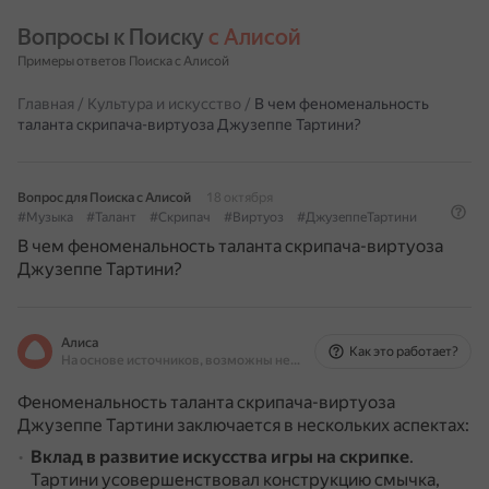
Вопросы к Поиску 
с Алисой
Примеры ответов Поиска с Алисой
Главная
/
Культура и искусство
/
В чем феноменальность
таланта скрипача-виртуоза Джузеппе Тартини?
Вопрос для Поиска с Алисой
18 октября
#Музыка
#Талант
#Скрипач
#Виртуоз
#ДжузеппеТартини
В чем феноменальность таланта скрипача-виртуоза
Джузеппе Тартини?
Алиса
Как это работает?
На основе источников, возможны неточности
Феноменальность таланта скрипача-виртуоза
Джузеппе Тартини заключается в нескольких аспектах:
Вклад в развитие искусства игры на скрипке
.
Тартини усовершенствовал конструкцию смычка,