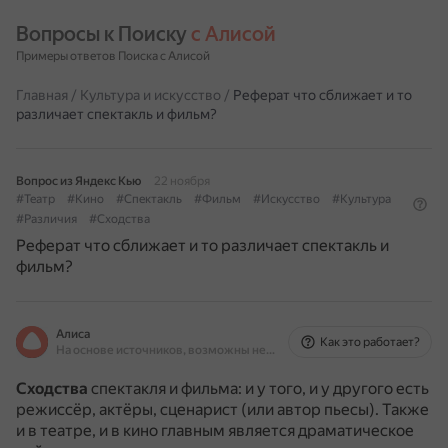
Вопросы к Поиску 
с Алисой
Примеры ответов Поиска с Алисой
Главная
/
Культура и искусство
/
Реферат что сближает и то
различает спектакль и фильм?
Вопрос из Яндекс Кью
22 ноября
#Театр
#Кино
#Спектакль
#Фильм
#Искусство
#Культура
#Различия
#Сходства
Реферат что сближает и то различает спектакль и
фильм?
Алиса
Как это работает?
На основе источников, возможны неточности
Сходства
спектакля и фильма: и у того, и у другого есть
режиссёр, актёры, сценарист (или автор пьесы).
Также
и в театре, и в кино главным является драматическое