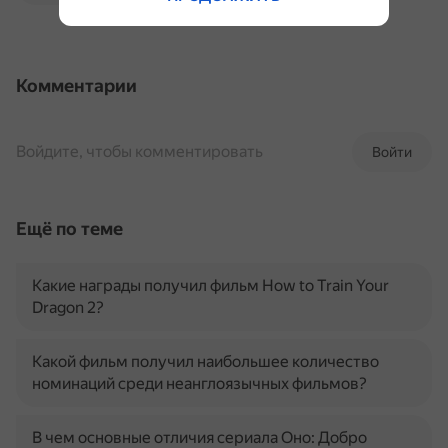
Комментарии
Войдите, чтобы комментировать
Войти
Ещё по теме
Какие награды получил фильм How to Train Your
Dragon 2?
Какой фильм получил наибольшее количество
номинаций среди неанглоязычных фильмов?
В чем основные отличия сериала Оно: Добро