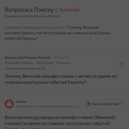
Вопросы к Поиску 
с Алисой
Примеры ответов Поиска с Алисой
Главная
/
Культура и искусство
/
Почему Венский
кинофестиваль считается одним из главных культурных
событий Европы?
Вопрос для Поиска с Алисой
20 марта
#Кинофестиваль
#Культура
#Европа
#ВенскийКинофестиваль
Почему Венский кинофестиваль считается одним из
главных культурных событий Европы?
Алиса
Как это работает?
На основе источников, возможны неточности
Венский международный кинофестиваль (Веннале)
считается одним из главных культурных событий