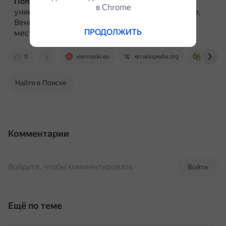
Популярность среди зрителей
.
Благодаря
в Сhrome
уникальной и интересной ежегодной программе,
Веннале делает столицу Австрии популярным
ПРОДОЛЖИТЬ
местом отдыха для любителей кино.
0
viennaski.eu
en.wikipedia.org
66.ru
Найти в Поиске
Комментарии
Войдите, чтобы комментировать
Войти
Ещё по теме