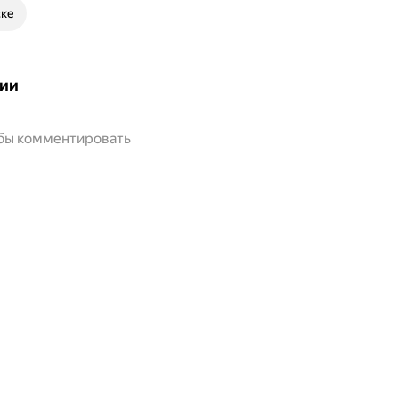
ске
ии
обы комментировать