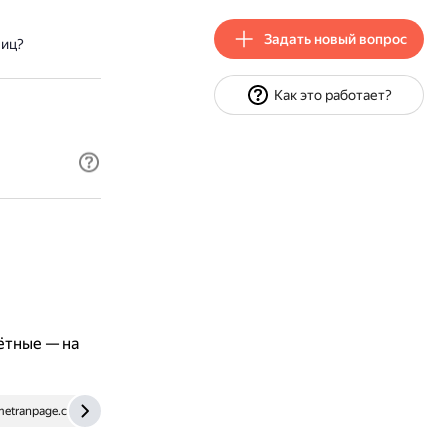
Задать новый вопрос
ниц?
Как это работает?
ётные — на
etranpage.com
en.wikipedia.org