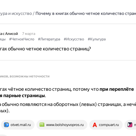
ура и искусство
/
Почему в книгах обычно четное количество стра
а с Алисой
7 марта
ицы
#ЧетноеЧисло
#Литература
#Искусство
#Культура
гах обычно четное количество страниц?
ников, возможны неточности
гах чётное количество страниц, потому что
при переплёте
я парные страницы
.
 обычно появляются на оборотных (левых) страницах, а неч
ых).
otvet.mail.ru
www.bolshoyvopros.ru
compuart.ru
m