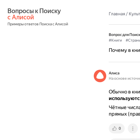
Вопросы к Поиску 
Главная
/
Культ
с Алисой
Примеры ответов Поиска с Алисой
Вопрос для Поиск
#Книги
#Стран
Почему в кни
Алиса
На основе источ
Обычно в кни
используютс
Чётные числа
прямых (прав
0