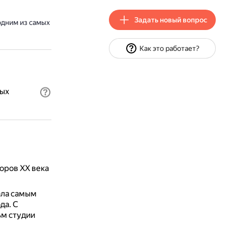
Задать новый вопрос
одним из самых
Как это работает?
ных
оров XX века
ала самым
ода.
С
ьм студии