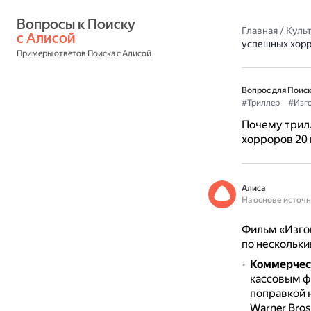
Вопросы к Поиску 
Главная
/
Культ
с Алисой
успешных хорр
Примеры ответов Поиска с Алисой
Вопрос для Поиск
#Триллер
#Изг
Почему трил
хорроров 20 
Алиса
На основе источ
Фильм «Изгон
по нескольки
Коммерчес
кассовым ф
поправкой 
Warner Bros