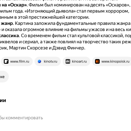
 на «Оскар»
.
Фильм был номинирован на десять «Оскаров», 
фильм года.
«Изгоняющий дьявола» стал первым хоррором,
нным в этой престижнейшей категории.
 жанр
.
Картина заложила фундаментальные правила жанра
 и оказала огромное влияние на фильмы ужасов и на весь к
классика
.
Со временем фильм стал культовой классикой, п
иквелов и сериал, а также повлиял на творчество таких реж
рик, Мартин Скорсезе и Дэвид Финчер.
www.film.ru
kinotv.ru
kinoart.ru
www.kinopoisk.ru
ске
ии
обы комментировать