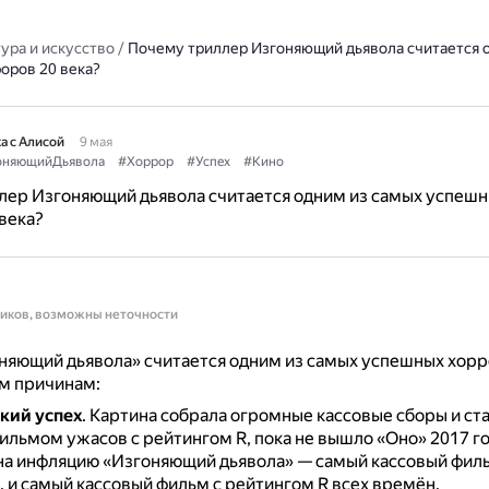
ура и искусство
/
Почему триллер Изгоняющий дьявола считается 
оров 20 века?
а с Алисой
9 мая
оняющийДьявола
#Хоррор
#Успех
#Кино
лер Изгоняющий дьявола считается одним из самых успеш
века?
ников, возможны неточности
яющий дьявола» считается одним из самых успешных хорр
м причинам:
кий успех
.
Картина собрала огромные кассовые сборы и ст
ильмом ужасов с рейтингом R, пока не вышло «Оно» 2017 г
на инфляцию «Изгоняющий дьявола» — самый кассовый фил
. и самый кассовый фильм с рейтингом R всех времён.