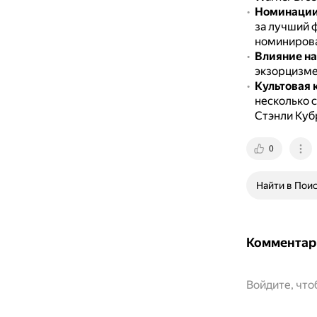
Номинации
за лучший 
номинирова
Влияние на
экзорцизме
Культовая 
несколько с
Стэнли Куб
0
Найти в Пои
Комментар
Войдите, чт