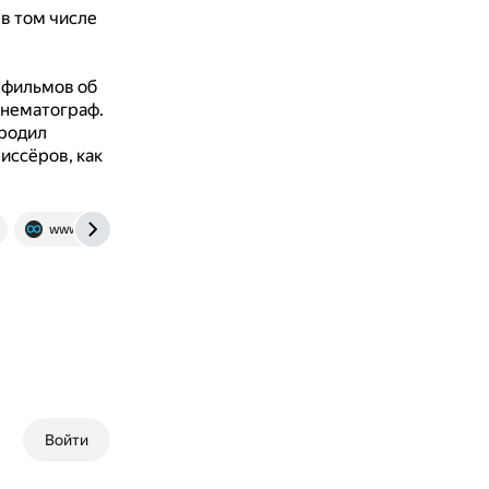
в том числе
 фильмов об
инематограф.
ородил
иссёров, как
www.looper.com
Войти