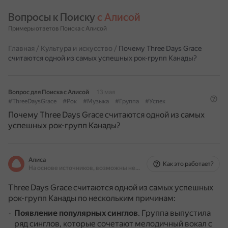
Вопросы к Поиску 
с Алисой
Примеры ответов Поиска с Алисой
Главная
/
Культура и искусство
/
Почему Three Days Grace
считаются одной из самых успешных рок-групп Канады?
Вопрос для Поиска с Алисой
13 мая
#ThreeDaysGrace
#Рок
#Музыка
#Группа
#Успех
Почему Three Days Grace считаются одной из самых
успешных рок-групп Канады?
Алиса
Как это работает?
На основе источников, возможны неточности
Three Days Grace считаются одной из самых успешных
рок-групп Канады по нескольким причинам:
Появление популярных синглов
.
Группа выпустила
ряд синглов, которые сочетают мелодичный вокал с