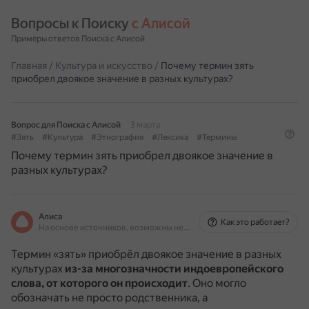
Вопросы к Поиску 
с Алисой
Примеры ответов Поиска с Алисой
Главная
/
Культура и искусство
/
Почему термин зять
приобрел двоякое значение в разных культурах?
Вопрос для Поиска с Алисой
3 марта
#Зять
#Культура
#Этнография
#Лексика
#Термины
Почему термин зять приобрел двоякое значение в
разных культурах?
Алиса
Как это работает?
На основе источников, возможны неточности
Термин «зять» приобрёл двоякое значение в разных
культурах
из-за многозначности индоевропейского
слова, от которого он происходит
.
Оно могло
обозначать не просто родственника, а