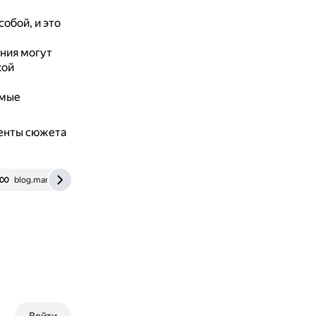
обой, и это
ания могут
кой
емые
менты сюжета
blog.mann-ivanov-ferber.ru