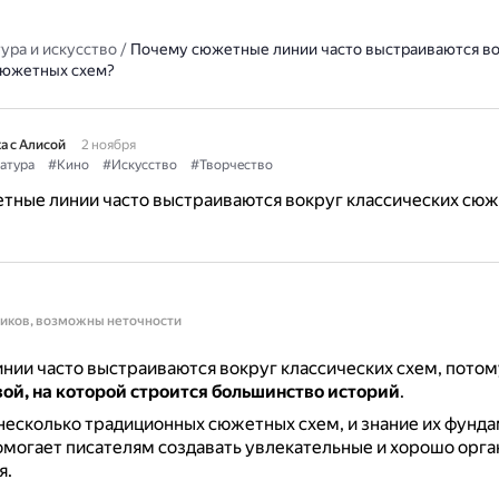
ура и искусство
/
Почему сюжетные линии часто выстраиваются во
сюжетных схем?
а с Алисой
2 ноября
атура
#Кино
#Искусство
#Творчество
тные линии часто выстраиваются вокруг классических сю
ников, возможны неточности
ии часто выстраиваются вокруг классических схем, потом
ой, на которой строится большинство историй
.
есколько традиционных сюжетных схем, и знание их фунд
могает писателям создавать увлекательные и хорошо орг
я.