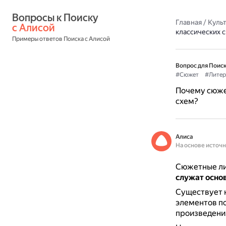
Вопросы к Поиску 
Главная
/
Культ
с Алисой
классических 
Примеры ответов Поиска с Алисой
Вопрос для Поиск
#Сюжет
#Литер
Почему сюже
схем?
Алиса
На основе источ
Сюжетные лин
служат основ
Существует н
элементов по
произведени