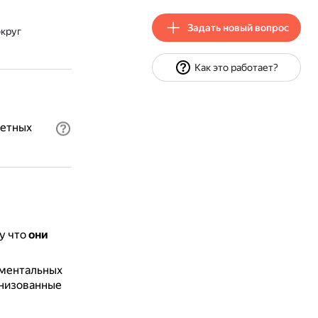
Задать новый вопрос
круг
Как это работает?
жетных
у что
они
аментальных
анизованные