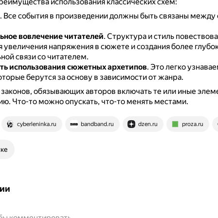
реимущества использования классических схем:
.
Все события в произведении должны быть связаны между с
ьное вовлечение читателей
.
Структура и стиль повествов
я увеличения напряжения в сюжете и создания более глубо
ной связи со читателем.
ть использования сюжетных архетипов
.
Это легко узнава
торые берутся за основу в зависимости от жанра.
 законов, обязывающих авторов включать те или иные эле
ию.
Что-то можно опускать, что-то менять местами.
cyberleninka.ru
bandband.ru
dzen.ru
proza.ru
ске
ии
обы комментировать