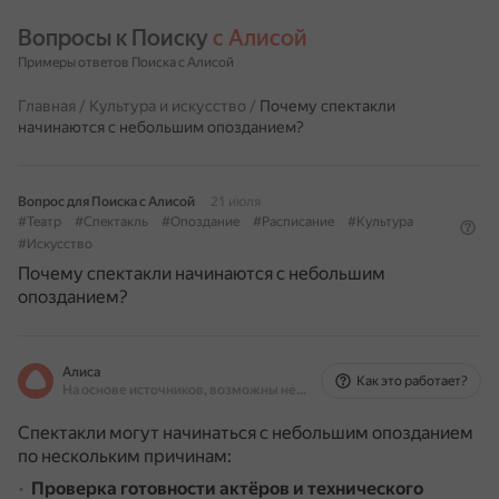
Вопросы к Поиску 
с Алисой
Примеры ответов Поиска с Алисой
Главная
/
Культура и искусство
/
Почему спектакли
начинаются с небольшим опозданием?
Вопрос для Поиска с Алисой
21 июля
#Театр
#Спектакль
#Опоздание
#Расписание
#Культура
#Искусство
Почему спектакли начинаются с небольшим
опозданием?
Алиса
Как это работает?
На основе источников, возможны неточности
Спектакли могут начинаться с небольшим опозданием
по нескольким причинам:
Проверка готовности актёров и технического