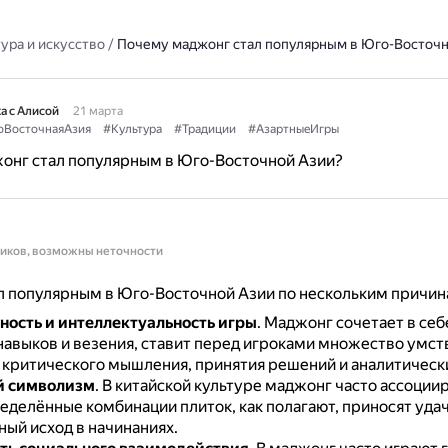
ура и искусство
/
Почему маджонг стал популярным в Юго-Восточн
а с Алисой
21 марта
ВосточнаяАзия
#Культура
#Традиции
#АзартныеИгры
онг стал популярным в Юго-Восточной Азии?
ников, возможны неточности
л популярным в Юго-Восточной Азии по нескольким причин
ность и интеллектуальность игры
.
Маджонг сочетает в себ
 навыков и везения, ставит перед игроками множество умст
критического мышления, принятия решений и аналитически
й символизм
.
В китайской культуре маджонг часто ассоциир
еделённые комбинации плиток, как полагают, приносят удач
ный исход в начинаниях.