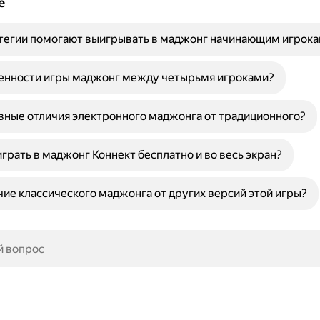
е
атегии помогают выигрывать в маджонг начинающим игрок
бенности игры маджонг между четырьмя игроками?
вные отличия электронного маджонга от традиционного?
грать в маджонг Коннект бесплатно и во весь экран?
чие классического маджонга от других версий этой игры?