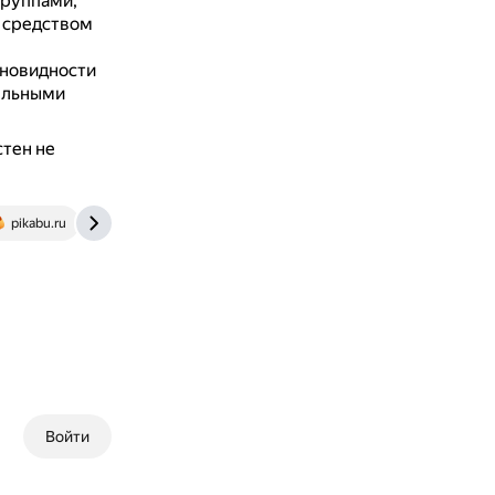
группами,
 средством
зновидности
тельными
стен не
pikabu.ru
ru.ruwiki.ru
Войти