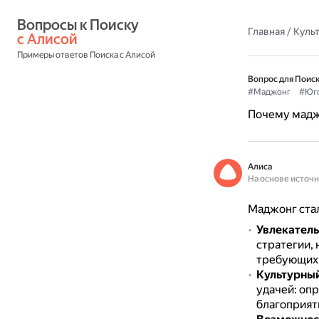
Вопросы к Поиску 
Главная
/
Культ
с Алисой
Примеры ответов Поиска с Алисой
Вопрос для Поиск
#Маджонг
#Юго
Почему мадж
Алиса
На основе источ
Маджонг ста
Увлекатель
стратегии,
требующих 
Культурны
удачей: опр
благоприят