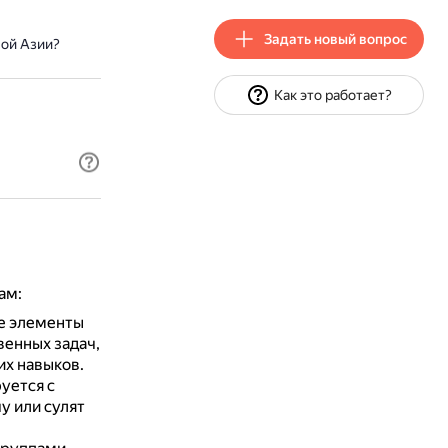
Задать новый вопрос
ой Азии?
Как это работает?
ам:
е элементы
венных задач,
х навыков.
уется с
у или сулят