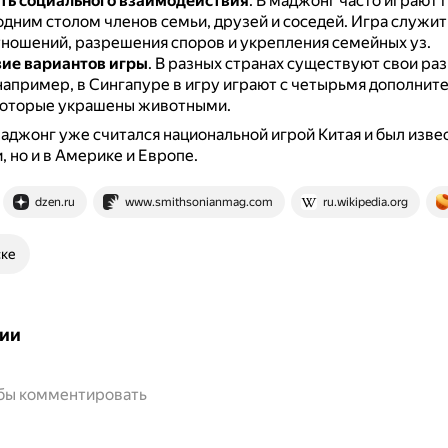
ть социального взаимодействия
.
В маджонг часто играют 
одним столом членов семьи, друзей и соседей.
Игра служит
тношений, разрешения споров и укрепления семейных уз.
ие вариантов игры
.
В разных странах существуют свои ра
например, в Сингапуре в игру играют с четырьмя дополни
которые украшены животными.
маджонг уже считался национальной игрой Китая и был изве
, но и в Америке и Европе.
dzen.ru
www.smithsonianmag.com
ru.wikipedia.org
ске
ии
обы комментировать