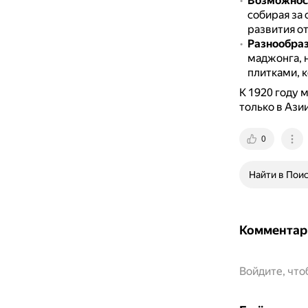
Возможнос
собирая за 
развития о
Разнообраз
маджонга, 
плитками, 
К 1920 году 
только в Азии
0
Найти в Пои
Комментар
Войдите, чт