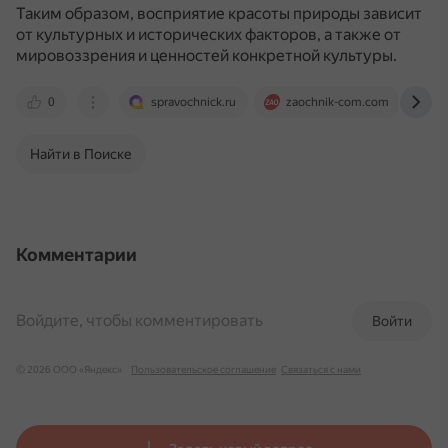
Таким образом, восприятие красоты природы зависит
от культурных и исторических факторов, а также от
мировоззрения и ценностей конкретной культуры.
0
spravochnick.ru
zaochnik-com.com
b
Найти в Поиске
Комментарии
Войдите, чтобы комментировать
Войти
© 2026 ООО «Яндекс»
Пользовательское соглашение
Связаться с нами