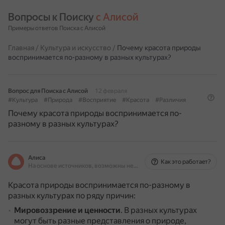
Вопросы к Поиску 
с Алисой
Примеры ответов Поиска с Алисой
Главная
/
Культура и искусство
/
Почему красота природы
воспринимается по-разному в разных культурах?
Вопрос для Поиска с Алисой
12 февраля
#Культура
#Природа
#Восприятие
#Красота
#Различия
Почему красота природы воспринимается по-
разному в разных культурах?
Алиса
Как это работает?
На основе источников, возможны неточности
Красота природы воспринимается по-разному в
разных культурах по ряду причин:
Мировоззрение и ценности
.
В разных культурах
могут быть разные представления о природе,