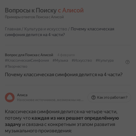
Вопросы к Поиску 
с Алисой
Примеры ответов Поиска с Алисой
Главная
/
Культура и искусство
/
Почему классическая
симфония делится на 4 части?
Вопрос для Поиска с Алисой
4 февраля
#КлассическаяСимфония
#Музыка
#Искусство
#Культура
#Творчество
Почему классическая симфония делится на 4 части?
Алиса
Как это работает?
На основе источников, возможны неточности
Классическая симфония делится на четыре части,
потому что
каждая из них решает определённую
задачу
и связана с конкретным этапом развития
музыкального произведения: