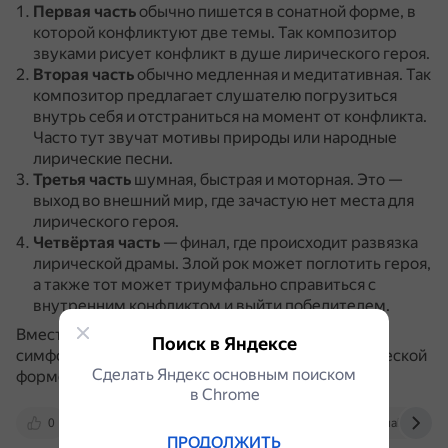
Первая часть
обычно пишется в сонатной форме, в
которой конфликтуют две темы.
Так композитор
звуками рисует конфликт в душе лирического героя.
Вторая часть
обычно медленная и медитативная.
Так
композитор предлагает слушателю погрузиться
внутрь себя и отстраниться на момент от конфликта.
Часто тут звучат мотивы природы или народные
лирические песни.
Третья часть
шумная, быстрая и моторная.
Это —
выход во внешний мир, где зачастую нет места для
лирического героя.
Четвёртая часть
— финал, где происходит развязка
лирической драмы.
Злой рок может поглотить героя,
а также тот может триумфально справиться с
внутренним конфликтом и выйти победителем.
Вместе четыре части образуют сонатно-
Поиск в Яндексе
симфонический цикл, который считается классической
Сделать Яндекс основным поиском
формой симфонии, возникшей в XVIII веке.
в Сhrome
0
dzen.ru
art-storona.ru
lingualeo.com
ПРОДОЛЖИТЬ