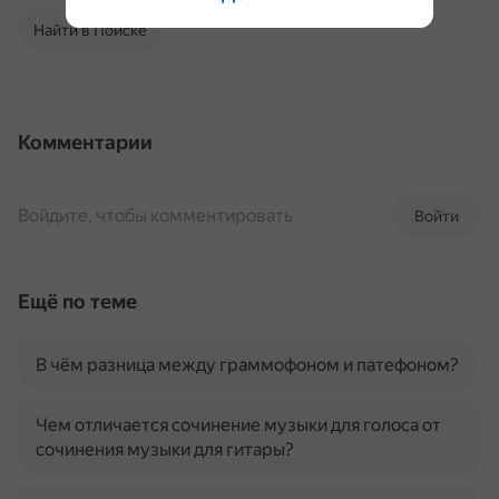
Найти в Поиске
Комментарии
Войдите, чтобы комментировать
Войти
Ещё по теме
В чём разница между граммофоном и патефоном?
Чем отличается сочинение музыки для голоса от
сочинения музыки для гитары?