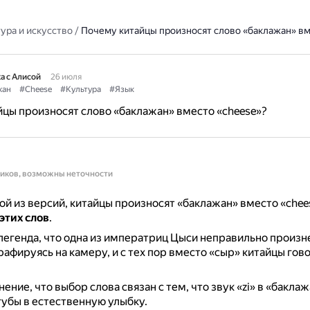
ура и искусство
/
Почему китайцы произносят слово «баклажан» вм
а с Алисой
26 июля
жан
#Cheese
#Культура
#Язык
цы произносят слово «баклажан» вместо «cheese»?
ников, возможны неточности
ой из версий, китайцы произносят «баклажан» вместо «che
этих слов
.
егенда, что одна из императриц Цыси неправильно произн
рафируясь на камеру, и с тех пор вместо «сыр» китайцы гов
ение, что выбор слова связан с тем, что звук «zi» в «бакла
губы в естественную улыбку.