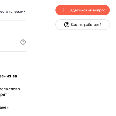
Задать новый вопрос
есто «cheese»?
Как это работает?
ese»
из-за
есла слово
орят
жане»