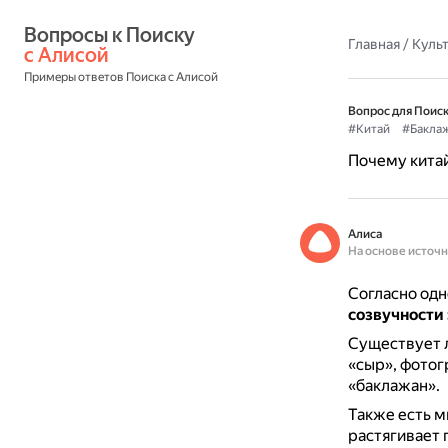
Вопросы к Поиску 
Главная
/
Культ
с Алисой
Примеры ответов Поиска с Алисой
Вопрос для Поиск
#Китай
#Бакла
Почему китай
Алиса
На основе источ
Согласно одн
созвучности 
Существует л
«сыр», фотог
«баклажан».
Также есть мн
растягивает 