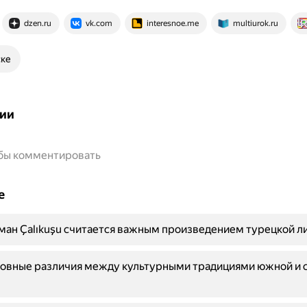
dzen.ru
vk.com
interesnoe.me
multiurok.ru
ске
ии
обы комментировать
е
ан Çalıkuşu считается важным произведением турецкой л
новные различия между культурными традициями южной и 