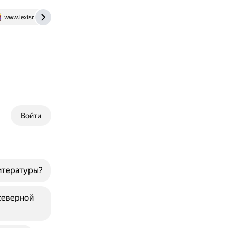
www.lexisrex.com
Войти
итературы?
северной