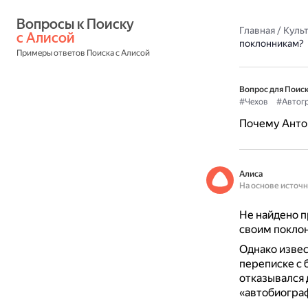
Вопросы к Поиску 
Главная
/
Культ
с Алисой
поклонникам?
Примеры ответов Поиска с Алисой
Вопрос для Поиск
#Чехов
#Автог
Почему Антон
Алиса
На основе источ
Не найдено п
своим покло
Однако извес
переписке с 
отказывался 
«автобиогра