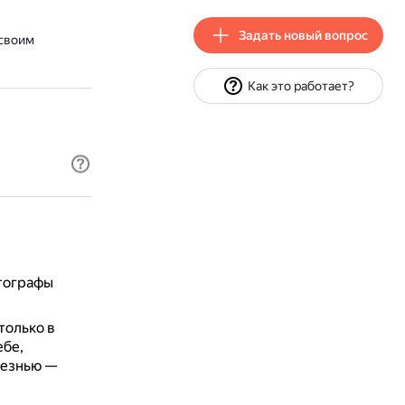
Задать новый вопрос
 своим
Как это работает?
втографы
только в
ебе,
лезнью —