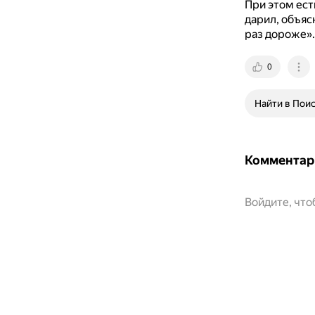
При этом ест
дарил, объясн
раз дороже».
0
Найти в Пои
Комментар
Войдите, чт