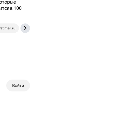
которые
ится в 100
et.mail.ru
www.livelib.ru
Войти