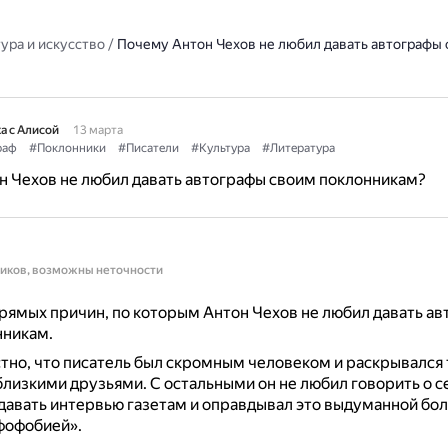
ура и искусство
/
Почему Антон Чехов не любил давать автографы
а с Алисой
13 марта
раф
#Поклонники
#Писатели
#Культура
#Литература
 Чехов не любил давать автографы своим поклонникам?
ников, возможны неточности
рямых причин, по которым Антон Чехов не любил давать а
нникам.
тно, что писатель был скромным человеком и раскрывался 
близкими друзьями.
С остальными он не любил говорить о с
давать интервью газетам и оправдывал это выдуманной бо
фофобией».