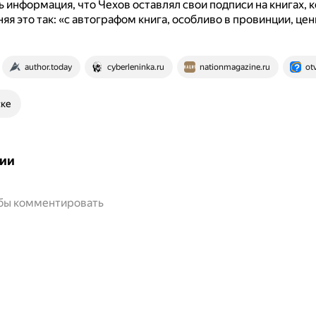
ь информация, что Чехов оставлял свои подписи на книгах, 
яя это так: «с автографом книга, особливо в провинции, цен
author.today
cyberleninka.ru
nationmagazine.ru
otv
ске
ии
обы комментировать