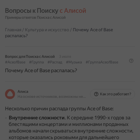
Вопросы к Поиску 
с Алисой
Примеры ответов Поиска с Алисой
Главная
/
Культура и искусство
/
Почему Ace of Base
распалась?
Вопрос для Поиска с Алисой
3 июля
#AceofBase
#Группа
#Распад
#Музыка
#ГруппаAceofBase
Почему Ace of Base распалась?
Алиса
Как это работает?
На основе источников, возможны неточности
Несколько причин распада группы Ace of Base:
Внутренние сложности
.
К середине 1990-х годов за
блестящими концертами и миллионами проданных
альбомов начали скрываться внутренние сложности,
которые оказались роковыми для дальнейшего