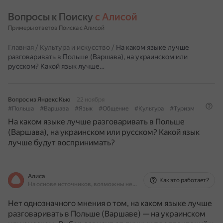
Вопросы к Поиску 
с Алисой
Примеры ответов Поиска с Алисой
Главная
/
Культура и искусство
/
На каком языке лучше
разговаривать в Польше (Варшава), на украинском или
русском? Какой язык лучше…
Вопрос из Яндекс Кью
22 ноября
#Польша
#Варшава
#Язык
#Общение
#Культура
#Туризм
На каком языке лучше разговаривать в Польше
(Варшава), на украинском или русском? Какой язык
лучше будут воспринимать?
Алиса
Как это работает?
На основе источников, возможны неточности
Нет однозначного мнения о том, на каком языке лучше
разговаривать в Польше (Варшаве) — на украинском