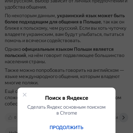
или русском. Выбор зависит от личных предпочтений и
удобства общения.
По некоторым данным,
украинский язык может быть
более подходящим для общения в Польше
, так как он
ближе к польскому, чем русский.
Если вы хоть чуточку
владеете украинским, вам будут улыбаться, пытаться
помочь и всячески содействовать.
Однако
официальным языком Польши является
польский
, на нём говорит подавляющее большинство
населения страны.
Также можно попробовать говорить на английском —
языке международного общения, которым владеют
многие поляки.
Ещё один вариант — говорить на польском и, если
сложно, предлагать перейти на тот язык, на котором
Поиск в Яндексе
собеседнику будет проще с вами общаться.
Сделать Яндекс основным поиском
в Сhrome
0
yandex.ru
www.woman.ru
otvet.mail.
ПРОДОЛЖИТЬ