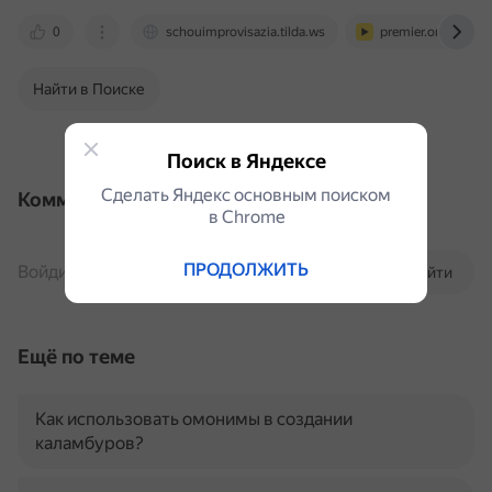
0
schouimprovisazia.tilda.ws
premier.one
Найти в Поиске
Поиск в Яндексе
Сделать Яндекс основным поиском
Комментарии
в Сhrome
ПРОДОЛЖИТЬ
Войдите, чтобы комментировать
Войти
Ещё по теме
Как использовать омонимы в создании
каламбуров?