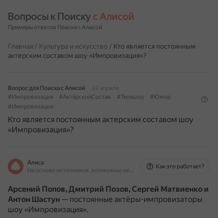
Вопросы к Поиску 
с Алисой
Примеры ответов Поиска с Алисой
Главная
/
Культура и искусство
/
Кто является постоянным
актерским составом шоу «Импровизация»?
Вопрос для Поиска с Алисой
24 апреля
#Импровизация
#АктёрскийСостав
#Телешоу
#Юмор
#Импровизация
Кто является постоянным актерским составом шоу
«Импровизация»?
Алиса
Как это работает?
На основе источников, возможны неточности
Арсений Попов, Дмитрий Позов, Сергей Матвиенко и
Антон Шастун
— постоянные актёры-импровизаторы
шоу «Импровизация».