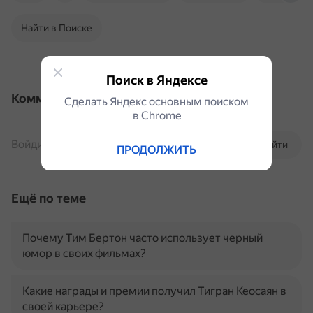
Найти в Поиске
Поиск в Яндексе
Комментарии
Сделать Яндекс основным поиском
в Сhrome
Войдите, чтобы комментировать
Войти
ПРОДОЛЖИТЬ
Ещё по теме
Почему Тим Бертон часто использует черный
юмор в своих фильмах?
Какие награды и премии получил Тигран Кеосаян в
своей карьере?