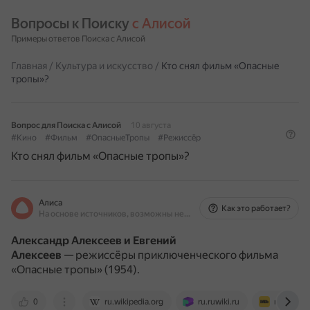
Вопросы к Поиску 
с Алисой
Примеры ответов Поиска с Алисой
Главная
/
Культура и искусство
/
Кто снял фильм «Опасные
тропы»?
Вопрос для Поиска с Алисой
10 августа
#Кино
#Фильм
#ОпасныеТропы
#Режиссёр
Кто снял фильм «Опасные тропы»?
Алиса
Как это работает?
На основе источников, возможны неточности
Александр Алексеев и Евгений
Алексеев
— режиссёры приключенческого фильма
«Опасные тропы» (1954).
0
ru.wikipedia.org
ru.ruwiki.ru
m.imdb.