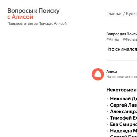
Вопросы к Поиску 
Главная
/
Культ
с Алисой
Примеры ответов Поиска с Алисой
Вопрос для Поиск
#Актёр
#Фильм
Кто снимался
Алиса
На основе источ
Некоторые а
Николай Д
Сергей Ла
Александра
Тимофей Е
Ева Смирн
Надежда М