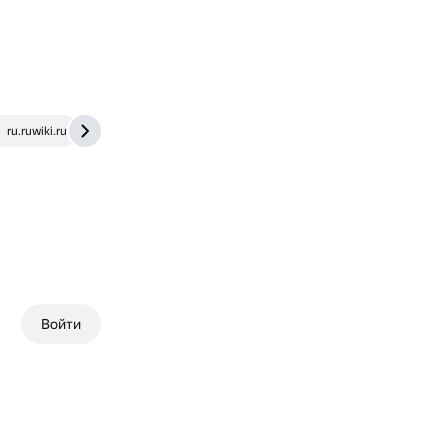
ru.ruwiki.ru
www.kino-teatr.ru
Войти