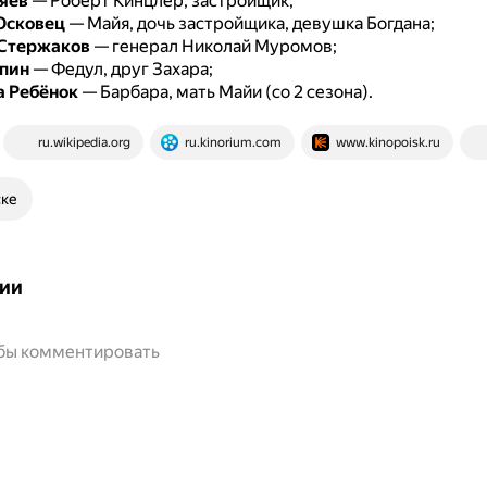
яев
— Роберт Кинцлер, застройщик;
Юсковец
— Майя, дочь застройщика, девушка Богдана;
Стержаков
— генерал Николай Муромов;
пин
— Федул, друг Захара;
а Ребёнок
— Барбара, мать Майи (со 2 сезона).
ru.wikipedia.org
ru.kinorium.com
www.kinopoisk.ru
ске
ии
обы комментировать