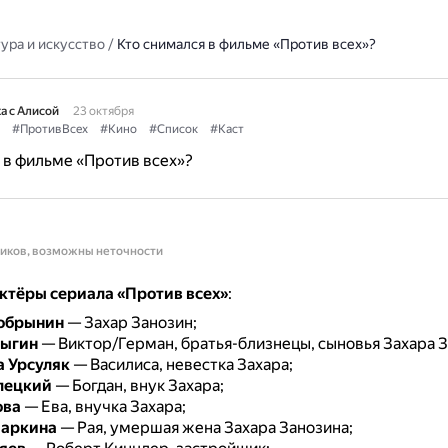
ура и искусство
/
Кто снимался в фильме «Против всех»?
а с Алисой
23 октября
#ПротивВсех
#Кино
#Список
#Каст
 в фильме «Против всех»?
ников, возможны неточности
ктёры сериала «Против всех»
:
обрынин
— Захар Занозин;
выгин
— Виктор/Герман, братья-близнецы, сыновья Захара З
 Урсуляк
— Василиса, невестка Захара;
лецкий
— Богдан, внук Захара;
ова
— Ева, внучка Захара;
аркина
— Рая, умершая жена Захара Занозина;